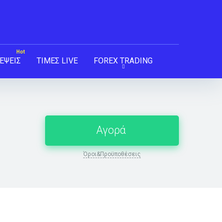
ΕΨΕΙΣ
ΤΙΜΕΣ LIVE
FOREX TRADING
Αγορά
Όροι&Προϋποθέσεις