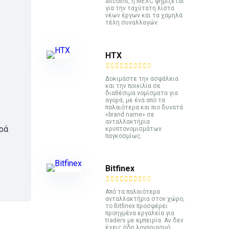
altcoins, η MEXC φημίζεται
για την ταχύτατη λίστα
νέων έργων και τα χαμηλά
τέλη συναλλαγών.
HTX
Δοκιμάστε την ασφάλεια
και την ποικιλία σε
διαθέσιμα νομίσματα για
αγορά, με ένα από τα
παλαιότερα και πιο δυνατά
«brand name» σε
ανταλλακτήρια
ορά
κρυπτονομισμάτων
παγκοσμίως.
Bitfinex
Από τα παλαιότερα
ανταλλακτήρια στον χώρο,
το Bitfinex προσφέρει
προηγμένα εργαλεία για
traders με εμπειρία. Αν δεν
έχεις ήδη λογαριασμό,