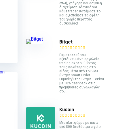
απλή, γρήγορη και ασφαλή
διαχείριση. Ιδανικό για
κάθε trader. Κατέβασε το
και αξιοποίησε τα οφέλη
του χωρίς περιττές
δυσκολίες!
Bitget
Εκμεταλλεύσου
εξειδικευμένα εργαλεία
trading ακολουθώντας
τους καλύτερους στο
είδος μέσα από το BGSOL
(Bitget Smart Order
Liquidity) της Bitget. Ξεκίνα
με 10% cashback στις
προμήθειες συναλλαγών
σου!
Kucoin
Mια πλατφόρμα με πάνω
από 800 διαθέσιμα crypto