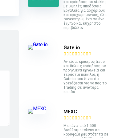
και πρόσβαση σε staking
με υψηλές αποδόσεις.
Εργαλεία για αρχάριους
και προχωρημένους, όλα
συγκεντρωμένα σε ένα
έξυπνο και εύχρηστο
περιβάλλον.
Gate.io
Αν είσαι έμπειρος trader
και θέλεις πρόσβαση σε
προηγμένα εργαλεία και
τεράστια ποικιλία, η
Gate.io σου δίνει ότι
χρειάζεσαι για να πας το
Trading σε ανώτερα
επίπδα.
MEXC
Με πάνω από 1.500
διαθέσιμα tokens και
κορυφαία ρευστότητα σε