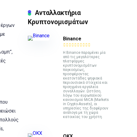
Ανταλλακτήρια
Κρυπτονομισμάτων
 έργων
 με
Binance
λαμπ”,
Η Binance παραμένει μία
από τις μεγαλύτερες
κές
πλατφόρμες
κρυπτονομισμάτων
παγκοσμίως,
προσφέροντας
εκατοντάδες ψηφιακά
περιουσιακά στοιχεία και
προηγμένα εργαλεία
συναλλαγών. Ωστόσο,
λόγω του ευρωπαϊκού
κανονισμού MiCA (Markets
 που
in Crypto-Assets), οι
υπηρεσίες της διαφέρουν
μειώσει
ανάλογα με τη χώρα
κατοικίας του χρήστη.
 πολλούς
s,
ΟΚΧ