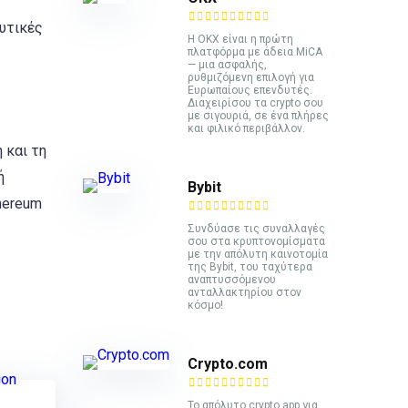
υτικές
Η OKX είναι η πρώτη
πλατφόρμα με άδεια MiCA
— μια ασφαλής,
ρυθμιζόμενη επιλογή για
Ευρωπαίους επενδυτές.
Διαχειρίσου τα crypto σου
με σιγουριά, σε ένα πλήρες
και φιλικό περιβάλλον.
 και τη
ή
Bybit
hereum
Συνδύασε τις συναλλαγές
σου στα κρυπτονομίσματα
με την απόλυτη καινοτομία
της Bybit, του ταχύτερα
αναπτυσσόμενου
ανταλλακτηρίου στον
κόσμο!
Crypto.com
Το απόλυτο crypto app για