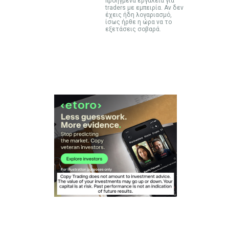
προηγμένα εργαλεία για
traders με εμπειρία. Αν δεν
έχεις ήδη λογαριασμό,
ίσως ήρθε η ώρα να το
εξετάσεις σοβαρά.