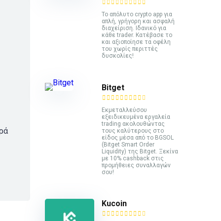
Το απόλυτο crypto app για
απλή, γρήγορη και ασφαλή
διαχείριση. Ιδανικό για
κάθε trader. Κατέβασε το
και αξιοποίησε τα οφέλη
του χωρίς περιττές
δυσκολίες!
Bitget
Εκμεταλλεύσου
εξειδικευμένα εργαλεία
trading ακολουθώντας
ορά
τους καλύτερους στο
είδος μέσα από το BGSOL
(Bitget Smart Order
Liquidity) της Bitget. Ξεκίνα
με 10% cashback στις
προμήθειες συναλλαγών
σου!
Kucoin