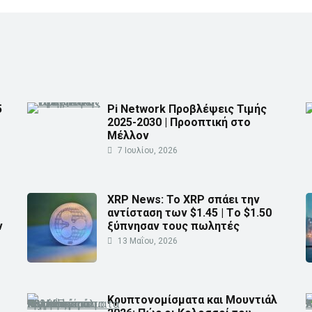
5
Pi Network Προβλέψεις Τιμής
2025-2030 | Προοπτική στο
Μέλλον
7 Ιουλίου, 2026
XRP News: Το XRP σπάει την
αντίσταση των $1.45 | Τo $1.50
ν
ξύπνησαν τους πωλητές
13 Μαΐου, 2026
Κρυπτονομίσματα και Μουντιάλ