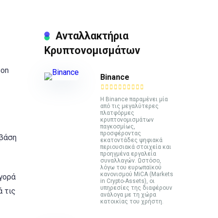
Ανταλλακτήρια
Κρυπτονομισμάτων
son
Binance
Η Binance παραμένει μία
από τις μεγαλύτερες
πλατφόρμες
κρυπτονομισμάτων
παγκοσμίως,
προσφέροντας
βάση
εκατοντάδες ψηφιακά
περιουσιακά στοιχεία και
προηγμένα εργαλεία
συναλλαγών. Ωστόσο,
λόγω του ευρωπαϊκού
κανονισμού MiCA (Markets
αγορά
in Crypto-Assets), οι
υπηρεσίες της διαφέρουν
 τις
ανάλογα με τη χώρα
κατοικίας του χρήστη.