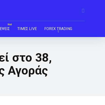
ΕΨΕΙΣ
ΤΙΜΕΣ LIVE
FOREX TRADING
ί στο 38,
ης Αγοράς