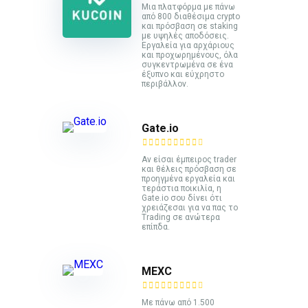
Mια πλατφόρμα με πάνω
από 800 διαθέσιμα crypto
και πρόσβαση σε staking
με υψηλές αποδόσεις.
Εργαλεία για αρχάριους
και προχωρημένους, όλα
συγκεντρωμένα σε ένα
έξυπνο και εύχρηστο
περιβάλλον.
Gate.io
Αν είσαι έμπειρος trader
και θέλεις πρόσβαση σε
προηγμένα εργαλεία και
τεράστια ποικιλία, η
Gate.io σου δίνει ότι
χρειάζεσαι για να πας το
Trading σε ανώτερα
επίπδα.
MEXC
Με πάνω από 1.500