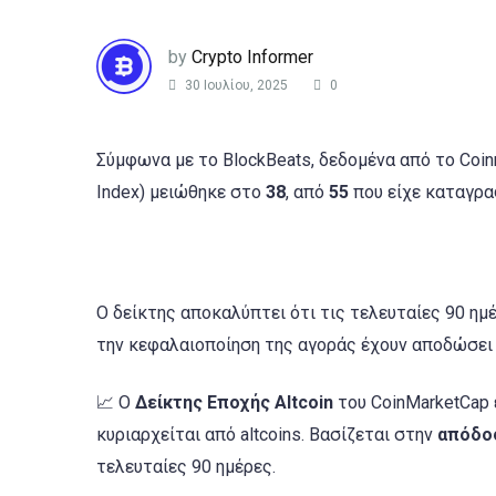
by
Crypto Informer
30 Ιουλίου, 2025
0
Σύμφωνα με το BlockBeats, δεδομένα από το Coinm
Index) μειώθηκε στο
38
, από
55
που είχε καταγρα
Ο δείκτης αποκαλύπτει ότι τις τελευταίες 90 ημ
την κεφαλαιοποίηση της αγοράς έχουν αποδώσει κ
📈 Ο
Δείκτης Εποχής Altcoin
του CoinMarketCap 
κυριαρχείται από altcoins. Βασίζεται στην
απόδοσ
τελευταίες 90 ημέρες.