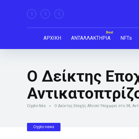
ΑΡΧΙΚΗ
ΑΝΤΑΛΛΑΚΤΗΡΙΑ
NFTs
Ο Δείκτης Εποχ
Αντικατοπτρίζο
Crypto Νέα
»
Ο Δείκτης Εποχής Altcoin Υποχωρεί στο 38, Αν
Crypto news