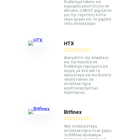
διαθέσιμα tokens και
κορυφαία ρευστότητα σε
altcoins, η MEXC φημίζεται
για την ταχύτατη λίστα
νέων έργων και τα χαμηλά
τέλη συναλλαγών.
HTX
Δοκιμάστε την ασφάλεια
και την ποικιλία σε
διαθέσιμα νομίσματα για
αγορά, με ένα από τα
παλαιότερα και πιο δυνατά
«brand name» σε
ανταλλακτήρια
κρυπτονομισμάτων
παγκοσμίως.
Bitfinex
Από τα παλαιότερα
ανταλλακτήρια στον χώρο,
το Bitfinex προσφέρει