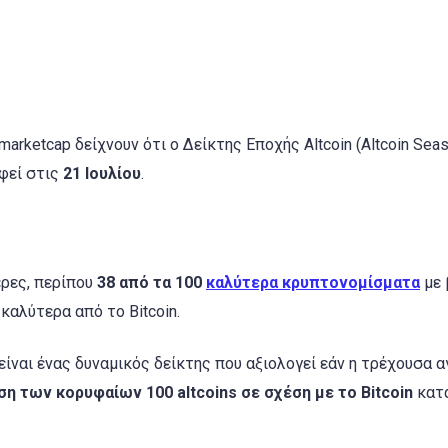
arketcap δείχνουν ότι ο Δείκτης Εποχής Altcoin (Altcoin Sea
φεί στις
21 Ιουλίου
.
έρες, περίπου
38 από τα 100
καλύτερα κρυπτονομίσματα
με 
αλύτερα από το Bitcoin.
είναι ένας δυναμικός δείκτης που αξιολογεί εάν η τρέχουσα 
η των κορυφαίων 100 altcoins σε σχέση με το Bitcoin
κατά