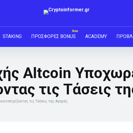
STAKING
ΠΡΟΣΦΟΡΕΣ BONUS
ACADEMY
ΠΡΟΒΛ
ής Altcoin Υποχωρε
ντας τις Τάσεις τ
τικατοπτρίζοντας τις Τάσεις της Αγοράς