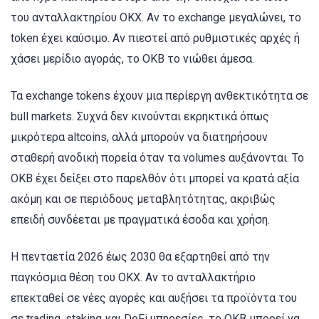
του ανταλλακτηρίου OKX. Αν το exchange μεγαλώνει, το
token έχει καύσιμο. Αν πιεστεί από ρυθμιστικές αρχές ή
χάσει μερίδιο αγοράς, το OKB το νιώθει άμεσα.
Τα exchange tokens έχουν μια περίεργη ανθεκτικότητα σε
bull markets. Συχνά δεν κινούνται εκρηκτικά όπως
μικρότερα altcoins, αλλά μπορούν να διατηρήσουν
σταθερή ανοδική πορεία όταν τα volumes αυξάνονται. Το
OKB έχει δείξει στο παρελθόν ότι μπορεί να κρατά αξία
ακόμη και σε περιόδους μεταβλητότητας, ακριβώς
επειδή συνδέεται με πραγματικά έσοδα και χρήση.
Η πενταετία 2026 έως 2030 θα εξαρτηθεί από την
παγκόσμια θέση του OKX. Αν το ανταλλακτήριο
επεκταθεί σε νέες αγορές και αυξήσει τα προϊόντα του
σε trading, staking και DeFi υπηρεσίες, το OKB μπορεί να