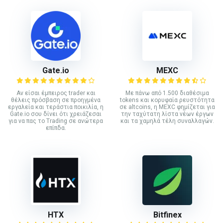
Gate.io
MEXC
Αν είσαι έμπειρος trader και
Με πάνω από 1.500 διαθέσιμα
θέλεις πρόσβαση σε προηγμένα
tokens και κορυφαία ρευστότητα
εργαλεία και τεράστια ποικιλία, η
σε altcoins, η MEXC φημίζεται για
Gate.io σου δίνει ότι χρειάζεσαι
την ταχύτατη λίστα νέων έργων
για να πας το Trading σε ανώτερα
και τα χαμηλά τέλη συναλλαγών.
επίπδα.
HTX
Bitfinex