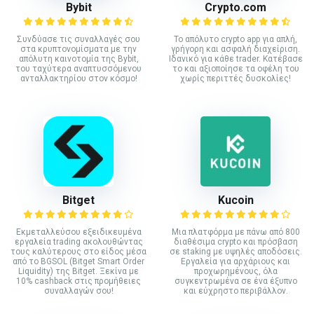
Bybit
Crypto.com
Συνδύασε τις συναλλαγές σου
Το απόλυτο crypto app για απλή,
στα κρυπτονομίσματα με την
γρήγορη και ασφαλή διαχείριση.
απόλυτη καινοτομία της Bybit,
Ιδανικό για κάθε trader. Κατέβασε
του ταχύτερα αναπτυσσόμενου
το και αξιοποίησε τα οφέλη του
ανταλλακτηρίου στον κόσμο!
χωρίς περιττές δυσκολίες!
Bitget
Kucoin
Εκμεταλλεύσου εξειδικευμένα
Mια πλατφόρμα με πάνω από 800
εργαλεία trading ακολουθώντας
διαθέσιμα crypto και πρόσβαση
τους καλύτερους στο είδος μέσα
σε staking με υψηλές αποδόσεις.
από το BGSOL (Bitget Smart Order
Εργαλεία για αρχάριους και
Liquidity) της Bitget. Ξεκίνα με
προχωρημένους, όλα
10% cashback στις προμήθειες
συγκεντρωμένα σε ένα έξυπνο
συναλλαγών σου!
και εύχρηστο περιβάλλον.