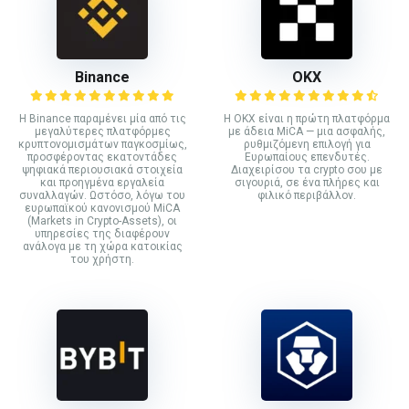
Binance
ΟΚΧ
Η Binance παραμένει μία από τις
Η OKX είναι η πρώτη πλατφόρμα
μεγαλύτερες πλατφόρμες
με άδεια MiCA — μια ασφαλής,
κρυπτονομισμάτων παγκοσμίως,
ρυθμιζόμενη επιλογή για
προσφέροντας εκατοντάδες
Ευρωπαίους επενδυτές.
ψηφιακά περιουσιακά στοιχεία
Διαχειρίσου τα crypto σου με
και προηγμένα εργαλεία
σιγουριά, σε ένα πλήρες και
συναλλαγών. Ωστόσο, λόγω του
φιλικό περιβάλλον.
ευρωπαϊκού κανονισμού MiCA
(Markets in Crypto-Assets), οι
υπηρεσίες της διαφέρουν
ανάλογα με τη χώρα κατοικίας
του χρήστη.