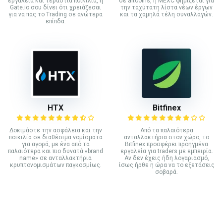
εργαλεία και τεράστια ποικιλία, η
σε altcoins, η MEXC φημίζεται για
Gate.io σου δίνει ότι χρειάζεσαι
την ταχύτατη λίστα νέων έργων
για να πας το Trading σε ανώτερα
και τα χαμηλά τέλη συναλλαγών.
επίπδα.
HTX
Bitfinex
Δοκιμάστε την ασφάλεια και την
Από τα παλαιότερα
ποικιλία σε διαθέσιμα νομίσματα
ανταλλακτήρια στον χώρο, το
για αγορά, με ένα από τα
Bitfinex προσφέρει προηγμένα
παλαιότερα και πιο δυνατά «brand
εργαλεία για traders με εμπειρία.
name» σε ανταλλακτήρια
Αν δεν έχεις ήδη λογαριασμό,
κρυπτονομισμάτων παγκοσμίως.
ίσως ήρθε η ώρα να το εξετάσεις
σοβαρά.