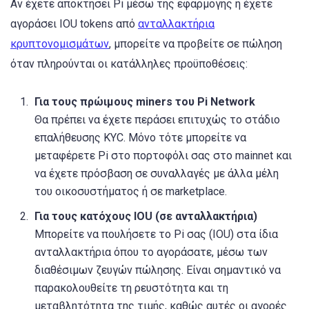
Αν έχετε αποκτήσει Pi μέσω της εφαρμογής ή έχετε
αγοράσει IOU tokens από
ανταλλακτήρια
κρυπτονομισμάτων
, μπορείτε να προβείτε σε πώληση
όταν πληρούνται οι κατάλληλες προϋποθέσεις:
Για τους πρώιμους miners του Pi Network
Θα πρέπει να έχετε περάσει επιτυχώς το στάδιο
επαλήθευσης KYC. Μόνο τότε μπορείτε να
μεταφέρετε Pi στο πορτοφόλι σας στο mainnet και
να έχετε πρόσβαση σε συναλλαγές με άλλα μέλη
του οικοσυστήματος ή σε marketplace.
Για τους κατόχους IOU (σε ανταλλακτήρια)
Μπορείτε να πουλήσετε το Pi σας (IOU) στα ίδια
ανταλλακτήρια όπου το αγοράσατε, μέσω των
διαθέσιμων ζευγών πώλησης. Είναι σημαντικό να
παρακολουθείτε τη ρευστότητα και τη
μεταβλητότητα της τιμής, καθώς αυτές οι αγορές