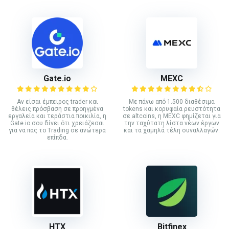
Gate.io
MEXC
Αν είσαι έμπειρος trader και
Με πάνω από 1.500 διαθέσιμα
θέλεις πρόσβαση σε προηγμένα
tokens και κορυφαία ρευστότητα
εργαλεία και τεράστια ποικιλία, η
σε altcoins, η MEXC φημίζεται για
Gate.io σου δίνει ότι χρειάζεσαι
την ταχύτατη λίστα νέων έργων
για να πας το Trading σε ανώτερα
και τα χαμηλά τέλη συναλλαγών.
επίπδα.
HTX
Bitfinex