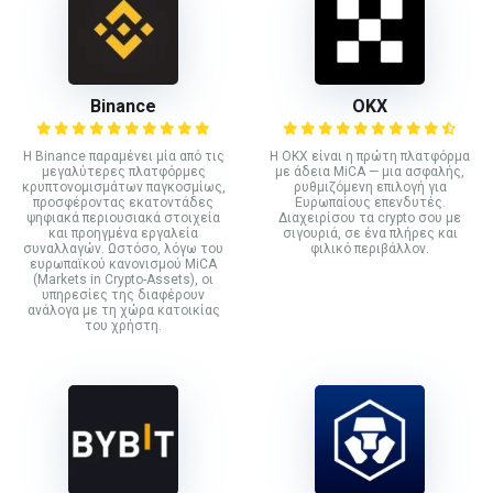
Binance
ΟΚΧ
Η Binance παραμένει μία από τις
Η OKX είναι η πρώτη πλατφόρμα
μεγαλύτερες πλατφόρμες
με άδεια MiCA — μια ασφαλής,
κρυπτονομισμάτων παγκοσμίως,
ρυθμιζόμενη επιλογή για
προσφέροντας εκατοντάδες
Ευρωπαίους επενδυτές.
ψηφιακά περιουσιακά στοιχεία
Διαχειρίσου τα crypto σου με
και προηγμένα εργαλεία
σιγουριά, σε ένα πλήρες και
συναλλαγών. Ωστόσο, λόγω του
φιλικό περιβάλλον.
ευρωπαϊκού κανονισμού MiCA
(Markets in Crypto-Assets), οι
υπηρεσίες της διαφέρουν
ανάλογα με τη χώρα κατοικίας
του χρήστη.