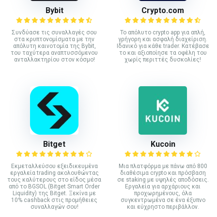
Bybit
Crypto.com
Συνδύασε τις συναλλαγές σου
Το απόλυτο crypto app για απλή,
στα κρυπτονομίσματα με την
γρήγορη και ασφαλή διαχείριση.
απόλυτη καινοτομία της Bybit,
Ιδανικό για κάθε trader. Κατέβασε
του ταχύτερα αναπτυσσόμενου
το και αξιοποίησε τα οφέλη του
ανταλλακτηρίου στον κόσμο!
χωρίς περιττές δυσκολίες!
Bitget
Kucoin
Εκμεταλλεύσου εξειδικευμένα
Mια πλατφόρμα με πάνω από 800
εργαλεία trading ακολουθώντας
διαθέσιμα crypto και πρόσβαση
τους καλύτερους στο είδος μέσα
σε staking με υψηλές αποδόσεις.
από το BGSOL (Bitget Smart Order
Εργαλεία για αρχάριους και
Liquidity) της Bitget. Ξεκίνα με
προχωρημένους, όλα
10% cashback στις προμήθειες
συγκεντρωμένα σε ένα έξυπνο
συναλλαγών σου!
και εύχρηστο περιβάλλον.