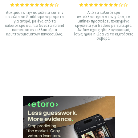
Δοκιμάστε την ασφάλεια και την
Από τα παλαιότερα
ποικιλία σε διαθέσιμα νομίσματα
ανταλλακτήρια στον χώρο, το
για αγορά, με ένα από τα
Bitfinex προσφέρει προηγμένα
παλαιότερα και πιο δυνατά «brand
εργαλεία για traders με εμπειρία.
name» σε ανταλλακτήρια
Αν δεν έχεις ήδη λογαριασμό,
κρυπτονομισμάτων παγκοσμίως.
ίσως ήρθε η ώρα να το εξετάσεις
σοβαρά.