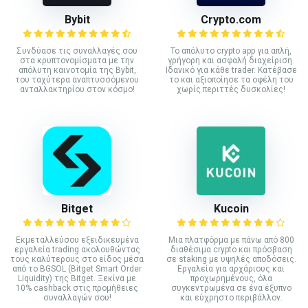
Bybit
Crypto.com
Συνδύασε τις συναλλαγές σου
Το απόλυτο crypto app για απλή,
στα κρυπτονομίσματα με την
γρήγορη και ασφαλή διαχείριση.
απόλυτη καινοτομία της Bybit,
Ιδανικό για κάθε trader. Κατέβασε
του ταχύτερα αναπτυσσόμενου
το και αξιοποίησε τα οφέλη του
ανταλλακτηρίου στον κόσμο!
χωρίς περιττές δυσκολίες!
Bitget
Kucoin
Εκμεταλλεύσου εξειδικευμένα
Mια πλατφόρμα με πάνω από 800
εργαλεία trading ακολουθώντας
διαθέσιμα crypto και πρόσβαση
τους καλύτερους στο είδος μέσα
σε staking με υψηλές αποδόσεις.
από το BGSOL (Bitget Smart Order
Εργαλεία για αρχάριους και
Liquidity) της Bitget. Ξεκίνα με
προχωρημένους, όλα
10% cashback στις προμήθειες
συγκεντρωμένα σε ένα έξυπνο
συναλλαγών σου!
και εύχρηστο περιβάλλον.