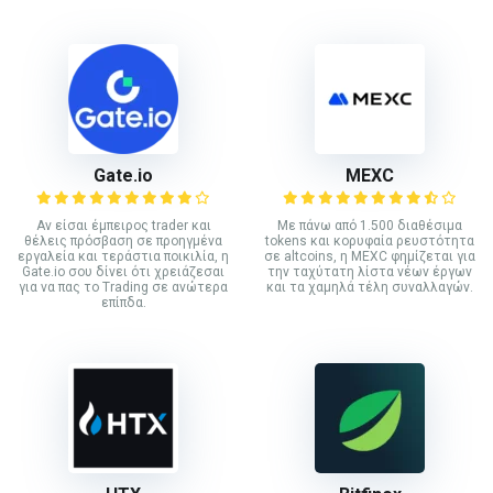
Gate.io
MEXC
Αν είσαι έμπειρος trader και
Με πάνω από 1.500 διαθέσιμα
θέλεις πρόσβαση σε προηγμένα
tokens και κορυφαία ρευστότητα
εργαλεία και τεράστια ποικιλία, η
σε altcoins, η MEXC φημίζεται για
Gate.io σου δίνει ότι χρειάζεσαι
την ταχύτατη λίστα νέων έργων
για να πας το Trading σε ανώτερα
και τα χαμηλά τέλη συναλλαγών.
επίπδα.