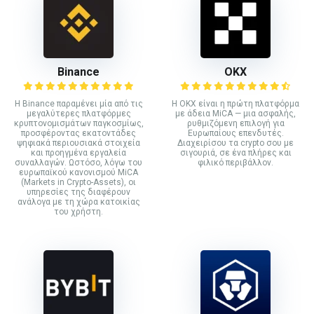
Binance
ΟΚΧ
Η Binance παραμένει μία από τις
Η OKX είναι η πρώτη πλατφόρμα
μεγαλύτερες πλατφόρμες
με άδεια MiCA — μια ασφαλής,
κρυπτονομισμάτων παγκοσμίως,
ρυθμιζόμενη επιλογή για
προσφέροντας εκατοντάδες
Ευρωπαίους επενδυτές.
ψηφιακά περιουσιακά στοιχεία
Διαχειρίσου τα crypto σου με
και προηγμένα εργαλεία
σιγουριά, σε ένα πλήρες και
συναλλαγών. Ωστόσο, λόγω του
φιλικό περιβάλλον.
ευρωπαϊκού κανονισμού MiCA
(Markets in Crypto-Assets), οι
υπηρεσίες της διαφέρουν
ανάλογα με τη χώρα κατοικίας
του χρήστη.