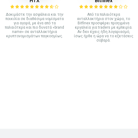
HTX
Bitfinex
Δοκιμάστε την ασφάλεια και την
Από τα παλαιότερα
ποικιλία σε διαθέσιμα νομίσματα
ανταλλακτήρια στον χώρο, το
για αγορά, με ένα από τα
Bitfinex προσφέρει προηγμένα
παλαιότερα και πιο δυνατά «brand
εργαλεία για traders με εμπειρία.
name» σε ανταλλακτήρια
Αν δεν έχεις ήδη λογαριασμό,
κρυπτονομισμάτων παγκοσμίως.
ίσως ήρθε η ώρα να το εξετάσεις
σοβαρά.