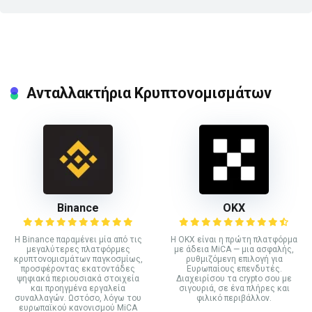
Ανταλλακτήρια Κρυπτονομισμάτων
Binance
ΟΚΧ
Η Binance παραμένει μία από τις
Η OKX είναι η πρώτη πλατφόρμα
μεγαλύτερες πλατφόρμες
με άδεια MiCA — μια ασφαλής,
κρυπτονομισμάτων παγκοσμίως,
ρυθμιζόμενη επιλογή για
προσφέροντας εκατοντάδες
Ευρωπαίους επενδυτές.
ψηφιακά περιουσιακά στοιχεία
Διαχειρίσου τα crypto σου με
και προηγμένα εργαλεία
σιγουριά, σε ένα πλήρες και
συναλλαγών. Ωστόσο, λόγω του
φιλικό περιβάλλον.
ευρωπαϊκού κανονισμού MiCA