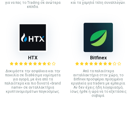
για να πας το Trading σε ανώτερα
και τα χαμηλά τέλη συναλλαγών.
επίπδα.
HTX
Bitfinex
Δοκιμάστε την ασφάλεια και την
Από τα παλαιότερα
ποικιλία σε διαθέσιμα νομίσματα
ανταλλακτήρια στον χώρο, το
για αγορά, με ένα από τα
Bitfinex προσφέρει προηγμένα
παλαιότερα και πιο δυνατά «brand
εργαλεία για traders με εμπειρία.
name» σε ανταλλακτήρια
Αν δεν έχεις ήδη λογαριασμό,
κρυπτονομισμάτων παγκοσμίως.
ίσως ήρθε η ώρα να το εξετάσεις
σοβαρά.