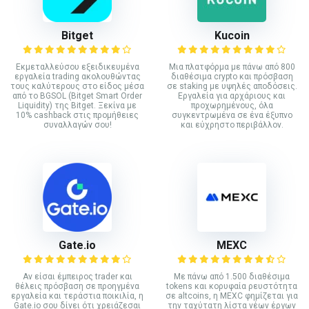
Bitget
Kucoin
Εκμεταλλεύσου εξειδικευμένα
Mια πλατφόρμα με πάνω από 800
εργαλεία trading ακολουθώντας
διαθέσιμα crypto και πρόσβαση
τους καλύτερους στο είδος μέσα
σε staking με υψηλές αποδόσεις.
από το BGSOL (Bitget Smart Order
Εργαλεία για αρχάριους και
Liquidity) της Bitget. Ξεκίνα με
προχωρημένους, όλα
10% cashback στις προμήθειες
συγκεντρωμένα σε ένα έξυπνο
συναλλαγών σου!
και εύχρηστο περιβάλλον.
Gate.io
MEXC
Αν είσαι έμπειρος trader και
Με πάνω από 1.500 διαθέσιμα
θέλεις πρόσβαση σε προηγμένα
tokens και κορυφαία ρευστότητα
εργαλεία και τεράστια ποικιλία, η
σε altcoins, η MEXC φημίζεται για
Gate.io σου δίνει ότι χρειάζεσαι
την ταχύτατη λίστα νέων έργων