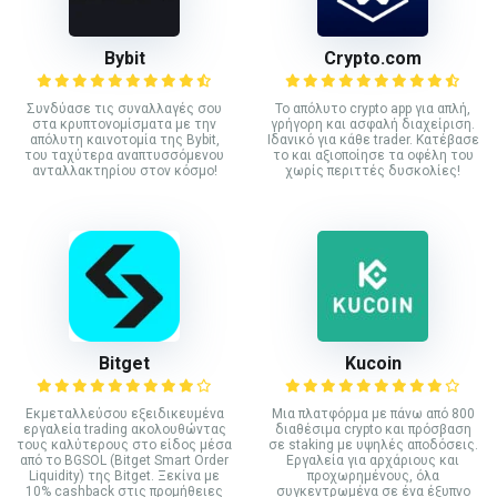
Bybit
Crypto.com
Συνδύασε τις συναλλαγές σου
Το απόλυτο crypto app για απλή,
στα κρυπτονομίσματα με την
γρήγορη και ασφαλή διαχείριση.
απόλυτη καινοτομία της Bybit,
Ιδανικό για κάθε trader. Κατέβασε
του ταχύτερα αναπτυσσόμενου
το και αξιοποίησε τα οφέλη του
ανταλλακτηρίου στον κόσμο!
χωρίς περιττές δυσκολίες!
Bitget
Kucoin
Εκμεταλλεύσου εξειδικευμένα
Mια πλατφόρμα με πάνω από 800
εργαλεία trading ακολουθώντας
διαθέσιμα crypto και πρόσβαση
τους καλύτερους στο είδος μέσα
σε staking με υψηλές αποδόσεις.
από το BGSOL (Bitget Smart Order
Εργαλεία για αρχάριους και
Liquidity) της Bitget. Ξεκίνα με
προχωρημένους, όλα
10% cashback στις προμήθειες
συγκεντρωμένα σε ένα έξυπνο