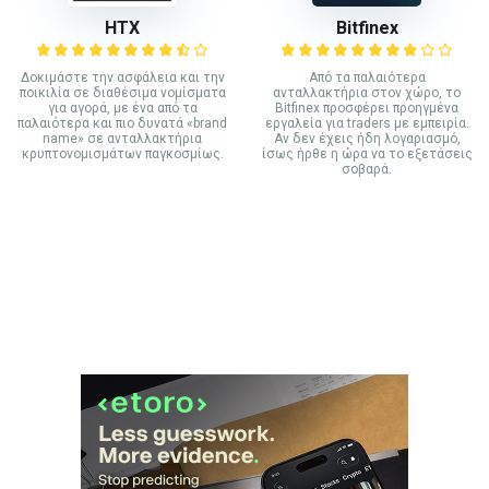
HTX
Bitfinex
Δοκιμάστε την ασφάλεια και την
Από τα παλαιότερα
ποικιλία σε διαθέσιμα νομίσματα
ανταλλακτήρια στον χώρο, το
για αγορά, με ένα από τα
Bitfinex προσφέρει προηγμένα
παλαιότερα και πιο δυνατά «brand
εργαλεία για traders με εμπειρία.
name» σε ανταλλακτήρια
Αν δεν έχεις ήδη λογαριασμό,
κρυπτονομισμάτων παγκοσμίως.
ίσως ήρθε η ώρα να το εξετάσεις
σοβαρά.