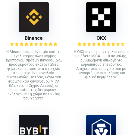
Binance
ΟΚΧ
Η Binance παραμένει μία από τις
Η OKX είναι η πρώτη πλατφόρμα
μεγαλύτερες πλατφόρμες
με άδεια MiCA — μια ασφαλής,
κρυπτονομισμάτων παγκοσμίως,
ρυθμιζόμενη επιλογή για
προσφέροντας εκατοντάδες
Ευρωπαίους επενδυτές.
ψηφιακά περιουσιακά στοιχεία
Διαχειρίσου τα crypto σου με
και προηγμένα εργαλεία
σιγουριά, σε ένα πλήρες και
συναλλαγών. Ωστόσο, λόγω του
φιλικό περιβάλλον.
ευρωπαϊκού κανονισμού MiCA
(Markets in Crypto-Assets), οι
υπηρεσίες της διαφέρουν
ανάλογα με τη χώρα κατοικίας
του χρήστη.