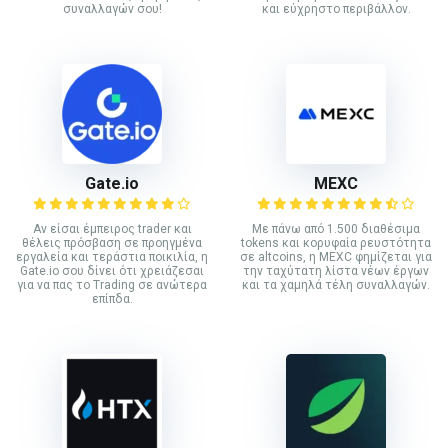
συναλλαγών σου!
και εύχρηστο περιβάλλον.
Gate.io
MEXC
Αν είσαι έμπειρος trader και
Με πάνω από 1.500 διαθέσιμα
θέλεις πρόσβαση σε προηγμένα
tokens και κορυφαία ρευστότητα
εργαλεία και τεράστια ποικιλία, η
σε altcoins, η MEXC φημίζεται για
Gate.io σου δίνει ότι χρειάζεσαι
την ταχύτατη λίστα νέων έργων
για να πας το Trading σε ανώτερα
και τα χαμηλά τέλη συναλλαγών.
επίπδα.