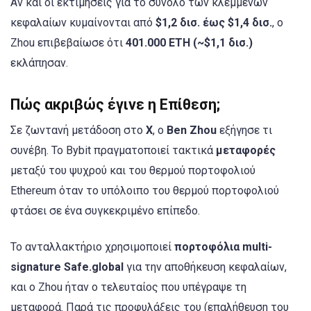
Αν και οι εκτιμήσεις για το σύνολο των κλεμμένων
κεφαλαίων κυμαίνονται από
$1,2 δισ. έως $1,4 δισ.
, ο
Zhou επιβεβαίωσε ότι
401.000 ETH (~$1,1 δισ.)
εκλάπησαν.
Πώς ακριβώς έγινε η Επίθεση;
Σε ζωντανή μετάδοση στο
X
, ο
Ben Zhou
εξήγησε τι
συνέβη. Το Bybit πραγματοποιεί τακτικά
μεταφορές
μεταξύ του ψυχρού και του θερμού πορτοφολιού
Ethereum όταν το υπόλοιπο του θερμού πορτοφολιού
φτάσει σε ένα συγκεκριμένο επίπεδο.
Το ανταλλακτήριο χρησιμοποιεί
πορτοφόλια multi-
signature Safe.global
για την αποθήκευση κεφαλαίων,
και ο Zhou ήταν ο τελευταίος που υπέγραψε τη
μεταφορά. Παρά τις προφυλάξεις του (επαλήθευση του