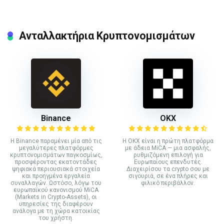
Ανταλλακτήρια Κρυπτονομισμάτων
Binance
ΟΚΧ
Η Binance παραμένει μία από τις
Η OKX είναι η πρώτη πλατφόρμα
μεγαλύτερες πλατφόρμες
με άδεια MiCA — μια ασφαλής,
κρυπτονομισμάτων παγκοσμίως,
ρυθμιζόμενη επιλογή για
προσφέροντας εκατοντάδες
Ευρωπαίους επενδυτές.
ψηφιακά περιουσιακά στοιχεία
Διαχειρίσου τα crypto σου με
και προηγμένα εργαλεία
σιγουριά, σε ένα πλήρες και
συναλλαγών. Ωστόσο, λόγω του
φιλικό περιβάλλον.
ευρωπαϊκού κανονισμού MiCA
(Markets in Crypto-Assets), οι
υπηρεσίες της διαφέρουν
ανάλογα με τη χώρα κατοικίας
του χρήστη.