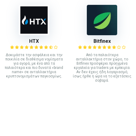
HTX
Bitfinex
Δοκιμάστε την ασφάλεια και την
Από τα παλαιότερα
ποικιλία σε διαθέσιμα νομίσματα
ανταλλακτήρια στον χώρο, το
για αγορά, με ένα από τα
Bitfinex προσφέρει προηγμένα
παλαιότερα και πιο δυνατά «brand
εργαλεία για traders με εμπειρία.
name» σε ανταλλακτήρια
Αν δεν έχεις ήδη λογαριασμό,
κρυπτονομισμάτων παγκοσμίως.
ίσως ήρθε η ώρα να το εξετάσεις
σοβαρά.