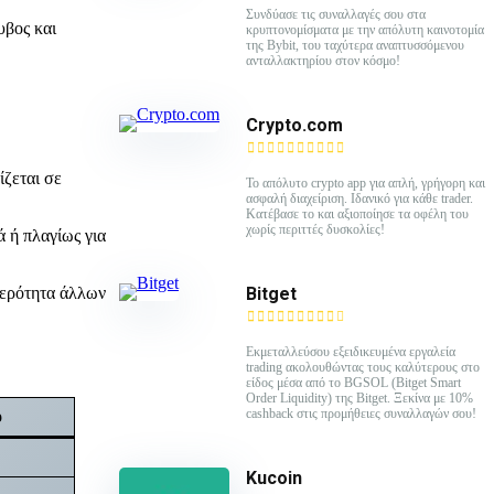
Συνδύασε τις συναλλαγές σου στα
υβος και
κρυπτονομίσματα με την απόλυτη καινοτομία
της Bybit, του ταχύτερα αναπτυσσόμενου
ανταλλακτηρίου στον κόσμο!
Crypto.com
ίζεται σε
Το απόλυτο crypto app για απλή, γρήγορη και
ασφαλή διαχείριση. Ιδανικό για κάθε trader.
Κατέβασε το και αξιοποίησε τα οφέλη του
χωρίς περιττές δυσκολίες!
ά ή πλαγίως για
Bitget
αθερότητα άλλων
Εκμεταλλεύσου εξειδικευμένα εργαλεία
trading ακολουθώντας τους καλύτερους στο
είδος μέσα από το BGSOL (Bitget Smart
Order Liquidity) της Bitget. Ξεκίνα με 10%
cashback στις προμήθειες συναλλαγών σου!
ό
Kucoin