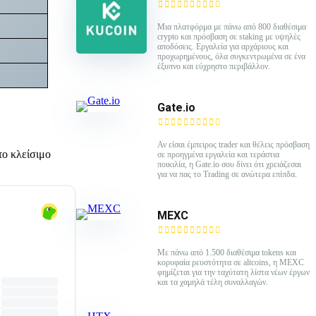
Mια πλατφόρμα με πάνω από 800 διαθέσιμα
crypto και πρόσβαση σε staking με υψηλές
αποδόσεις. Εργαλεία για αρχάριους και
προχωρημένους, όλα συγκεντρωμένα σε ένα
έξυπνο και εύχρηστο περιβάλλον.
Gate.io
Αν είσαι έμπειρος trader και θέλεις πρόσβαση
το κλείσιμο
σε προηγμένα εργαλεία και τεράστια
ποικιλία, η Gate.io σου δίνει ότι χρειάζεσαι
για να πας το Trading σε ανώτερα επίπδα.
MEXC
Με πάνω από 1.500 διαθέσιμα tokens και
κορυφαία ρευστότητα σε altcoins, η MEXC
φημίζεται για την ταχύτατη λίστα νέων έργων
και τα χαμηλά τέλη συναλλαγών.