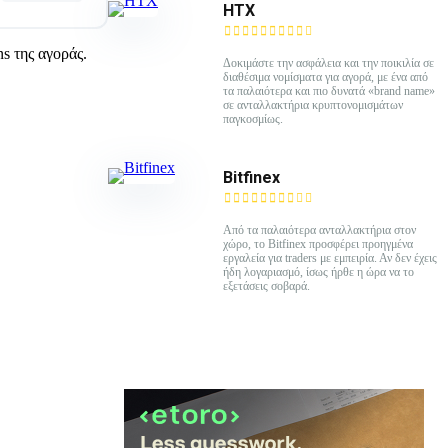
HTX
ns της αγοράς.
Δοκιμάστε την ασφάλεια και την ποικιλία σε
διαθέσιμα νομίσματα για αγορά, με ένα από
τα παλαιότερα και πιο δυνατά «brand name»
σε ανταλλακτήρια κρυπτονομισμάτων
παγκοσμίως.
Bitfinex
Από τα παλαιότερα ανταλλακτήρια στον
χώρο, το Bitfinex προσφέρει προηγμένα
εργαλεία για traders με εμπειρία. Αν δεν έχεις
ήδη λογαριασμό, ίσως ήρθε η ώρα να το
εξετάσεις σοβαρά.