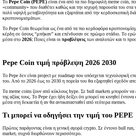
Το
Pepe Coin (PEPE)
είναι ένα από τα πιο δημοφιλή meme coin, πο
«community» που διαθέτει καθώς και την ισχυρή παρουσία του στα s
πολύ υψηλή μεταβλητότητα και εξαρτάται από την κερδοσκοπική διά
κρυπτονομισμάτων.
Το Pepe Coin θεωρείται ως ένα από τα πιο κερδοφόρα κρυπτονομίσ
κέρδη σε όσους “μπήκαν” και επένδυσαν σε πρώιμο στάδιο. Το ερώτ
μέσα στο
2026
; Ποιες είναι οι
προβλέψεις
των αναλυτών και τι προο
Pepe Coin τιμή πρόβλεψη 2026 2030
Το Pepe δεν είναι project με roadmap που υπόσχεται τεχνολογική επ
του. Από το 2026 έως το 2030 η πορεία του θα εξαρτηθεί σχεδόν απο
Τα meme coins ζουν από κύκλους hype. Σε bull markets μπορούν να
της αξίας τους. Το Pepe έχει ήδη δείξει ότι μπορεί να κινηθεί έντονα
μέσα στη δεκαετία ή αν θα αντικατασταθεί από νεότερα memes.
Τι μπορεί να οδηγήσει την τιμή του PEPE
Πρώτος παράγοντας είναι η γενική αγορά crypto. Σε έντονο bull run
market, συχνά διορθώνουν περισσότερο.