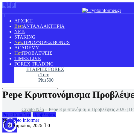
ΑΡΧΙΚΗ
ΑΝΤΑΛΛΑΚΤΗΡΙΑ
NFTs
STAKING
ΠΡΟΣΦΟΡΕΣ BONUS
ACADEMY
ΠΡΟΒΛΕΨΕΙΣ
ΤΙΜΕΣ LIVE
FOREX TRADING
ΕΤΑΙΡΙΕΣ FOREX
eToro
Plus500
Pepe Κρυπτονόμισμα Προβλέψεις
Crypto Νέα
»
Pepe Κρυπτονόμισμα Προβλέψεις 2026 | Που
Pepe Coin Νέα
Προβλέψεις
by
Crypto Informer
22 Απριλίου, 2026
0