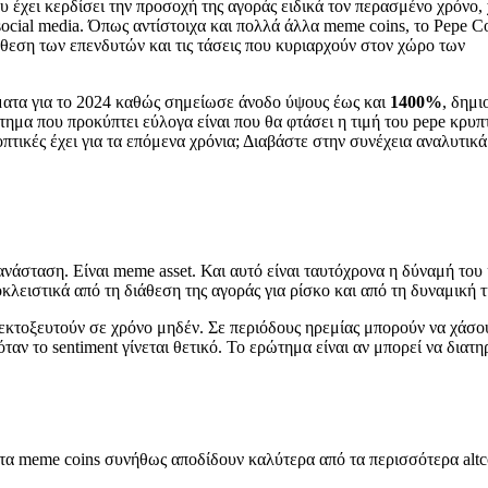
υ έχει κερδίσει την προσοχή της αγοράς ειδικά τον περασμένο χρόνο,
ocial media. Όπως αντίστοιχα και πολλά άλλα meme coins, το Pepe Coi
θεση των επενδυτών και τις τάσεις που κυριαρχούν στον χώρο των
ματα για το 2024 καθώς σημείωσε άνοδο ύψους έως και
1400%
, δημι
ημα που προκύπτει εύλογα είναι που θα φτάσει η τιμή του pepe κρυ
πτικές έχει για τα επόμενα χρόνια; Διαβάστε στην συνέχεια αναλυτικά
ανάσταση. Είναι meme asset. Και αυτό είναι ταυτόχρονα η δύναμή του
κλειστικά από τη διάθεση της αγοράς για ρίσκο και από τη δυναμική τ
 εκτοξευτούν σε χρόνο μηδέν. Σε περιόδους ηρεμίας μπορούν να χάσ
 όταν το sentiment γίνεται θετικό. Το ερώτημα είναι αν μπορεί να διατη
, τα meme coins συνήθως αποδίδουν καλύτερα από τα περισσότερα altco