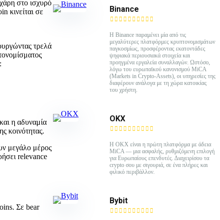
 χάρη στο ισχυρό
Binance
n κινείται σε
Η Binance παραμένει μία από τις
μεγαλύτερες πλατφόρμες κρυπτονομισμάτων
ουργώντας τρελά
παγκοσμίως, προσφέροντας εκατοντάδες
πτονομίσματος
ψηφιακά περιουσιακά στοιχεία και
προηγμένα εργαλεία συναλλαγών. Ωστόσο,
:
λόγω του ευρωπαϊκού κανονισμού MiCA
(Markets in Crypto-Assets), οι υπηρεσίες της
διαφέρουν ανάλογα με τη χώρα κατοικίας
του χρήστη.
ΟΚΧ
 και η αδυναμία
ης κοινότητας.
Η OKX είναι η πρώτη πλατφόρμα με άδεια
ουν μεγάλο μέρος
MiCA — μια ασφαλής, ρυθμιζόμενη επιλογή
ρήσει relevance
για Ευρωπαίους επενδυτές. Διαχειρίσου τα
crypto σου με σιγουριά, σε ένα πλήρες και
φιλικό περιβάλλον.
Bybit
ins. Σε bear