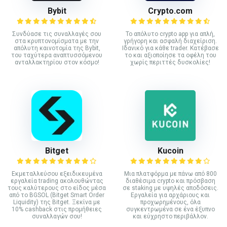
Bybit
Crypto.com
Συνδύασε τις συναλλαγές σου
Το απόλυτο crypto app για απλή,
στα κρυπτονομίσματα με την
γρήγορη και ασφαλή διαχείριση.
απόλυτη καινοτομία της Bybit,
Ιδανικό για κάθε trader. Κατέβασε
του ταχύτερα αναπτυσσόμενου
το και αξιοποίησε τα οφέλη του
ανταλλακτηρίου στον κόσμο!
χωρίς περιττές δυσκολίες!
Bitget
Kucoin
Εκμεταλλεύσου εξειδικευμένα
Mια πλατφόρμα με πάνω από 800
εργαλεία trading ακολουθώντας
διαθέσιμα crypto και πρόσβαση
τους καλύτερους στο είδος μέσα
σε staking με υψηλές αποδόσεις.
από το BGSOL (Bitget Smart Order
Εργαλεία για αρχάριους και
Liquidity) της Bitget. Ξεκίνα με
προχωρημένους, όλα
10% cashback στις προμήθειες
συγκεντρωμένα σε ένα έξυπνο
συναλλαγών σου!
και εύχρηστο περιβάλλον.