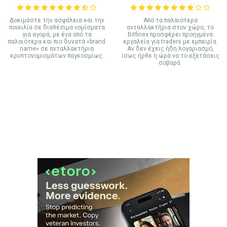
Δοκιμάστε την ασφάλεια και την
Από τα παλαιότερα
ποικιλία σε διαθέσιμα νομίσματα
ανταλλακτήρια στον χώρο, το
για αγορά, με ένα από τα
Bitfinex προσφέρει προηγμένα
παλαιότερα και πιο δυνατά «brand
εργαλεία για traders με εμπειρία.
name» σε ανταλλακτήρια
Αν δεν έχεις ήδη λογαριασμό,
κρυπτονομισμάτων παγκοσμίως.
ίσως ήρθε η ώρα να το εξετάσεις
σοβαρά.