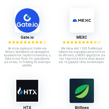
Gate.io
MEXC
Αν είσαι έμπειρος trader και
Με πάνω από 1.500 διαθέσιμα
θέλεις πρόσβαση σε προηγμένα
tokens και κορυφαία ρευστότητα
εργαλεία και τεράστια ποικιλία, η
σε altcoins, η MEXC φημίζεται για
Gate.io σου δίνει ότι χρειάζεσαι
την ταχύτατη λίστα νέων έργων
για να πας το Trading σε ανώτερα
και τα χαμηλά τέλη συναλλαγών.
επίπδα.
HTX
Bitfinex