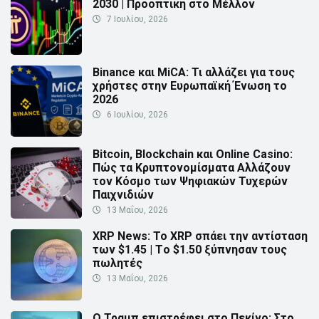
2030 | Προοπτική στο Μέλλον
7 Ιουλίου, 2026
Binance και MiCA: Τι αλλάζει για τους
χρήστες στην Ευρωπαϊκή Ένωση το
2026
6 Ιουλίου, 2026
Bitcoin, Blockchain και Online Casino:
Πώς τα Κρυπτονομίσματα Αλλάζουν
τον Κόσμο των Ψηφιακών Τυχερών
Παιχνιδιών
13 Μαΐου, 2026
XRP News: Το XRP σπάει την αντίσταση
των $1.45 | Τo $1.50 ξύπνησαν τους
πωλητές
13 Μαΐου, 2026
Ο Τραμπ επιστρέφει στο Πεκίνο: Στο