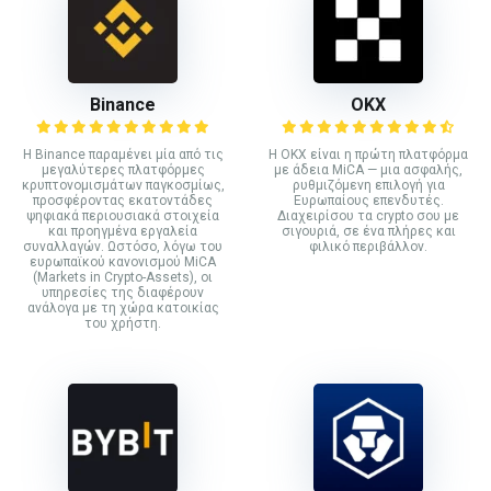
Binance
ΟΚΧ
Η Binance παραμένει μία από τις
Η OKX είναι η πρώτη πλατφόρμα
μεγαλύτερες πλατφόρμες
με άδεια MiCA — μια ασφαλής,
κρυπτονομισμάτων παγκοσμίως,
ρυθμιζόμενη επιλογή για
προσφέροντας εκατοντάδες
Ευρωπαίους επενδυτές.
ψηφιακά περιουσιακά στοιχεία
Διαχειρίσου τα crypto σου με
και προηγμένα εργαλεία
σιγουριά, σε ένα πλήρες και
συναλλαγών. Ωστόσο, λόγω του
φιλικό περιβάλλον.
ευρωπαϊκού κανονισμού MiCA
(Markets in Crypto-Assets), οι
υπηρεσίες της διαφέρουν
ανάλογα με τη χώρα κατοικίας
του χρήστη.