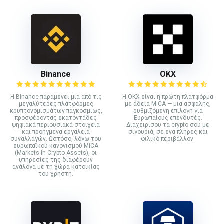
Binance
ΟΚΧ
Η Binance παραμένει μία από τις
Η OKX είναι η πρώτη πλατφόρμα
μεγαλύτερες πλατφόρμες
με άδεια MiCA — μια ασφαλής,
κρυπτονομισμάτων παγκοσμίως,
ρυθμιζόμενη επιλογή για
προσφέροντας εκατοντάδες
Ευρωπαίους επενδυτές.
ψηφιακά περιουσιακά στοιχεία
Διαχειρίσου τα crypto σου με
και προηγμένα εργαλεία
σιγουριά, σε ένα πλήρες και
συναλλαγών. Ωστόσο, λόγω του
φιλικό περιβάλλον.
ευρωπαϊκού κανονισμού MiCA
(Markets in Crypto-Assets), οι
υπηρεσίες της διαφέρουν
ανάλογα με τη χώρα κατοικίας
του χρήστη.