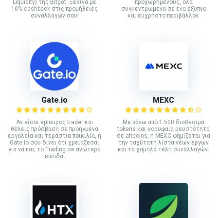
Liquidity) της Bitget. Ξεκίνα με
προχωρημένους, όλα
10% cashback στις προμήθειες
συγκεντρωμένα σε ένα έξυπνο
συναλλαγών σου!
και εύχρηστο περιβάλλον.
Gate.io
MEXC
Αν είσαι έμπειρος trader και
Με πάνω από 1.500 διαθέσιμα
θέλεις πρόσβαση σε προηγμένα
tokens και κορυφαία ρευστότητα
εργαλεία και τεράστια ποικιλία, η
σε altcoins, η MEXC φημίζεται για
Gate.io σου δίνει ότι χρειάζεσαι
την ταχύτατη λίστα νέων έργων
για να πας το Trading σε ανώτερα
και τα χαμηλά τέλη συναλλαγών.
επίπδα.