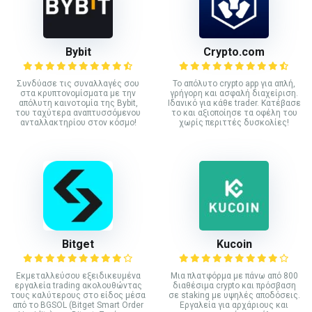
Bybit
Crypto.com
Συνδύασε τις συναλλαγές σου
Το απόλυτο crypto app για απλή,
στα κρυπτονομίσματα με την
γρήγορη και ασφαλή διαχείριση.
απόλυτη καινοτομία της Bybit,
Ιδανικό για κάθε trader. Κατέβασε
του ταχύτερα αναπτυσσόμενου
το και αξιοποίησε τα οφέλη του
ανταλλακτηρίου στον κόσμο!
χωρίς περιττές δυσκολίες!
Bitget
Kucoin
Εκμεταλλεύσου εξειδικευμένα
Mια πλατφόρμα με πάνω από 800
εργαλεία trading ακολουθώντας
διαθέσιμα crypto και πρόσβαση
τους καλύτερους στο είδος μέσα
σε staking με υψηλές αποδόσεις.
από το BGSOL (Bitget Smart Order
Εργαλεία για αρχάριους και