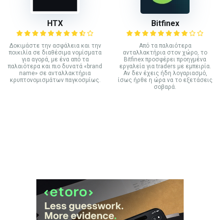
HTX
Bitfinex
Δοκιμάστε την ασφάλεια και την
Από τα παλαιότερα
ποικιλία σε διαθέσιμα νομίσματα
ανταλλακτήρια στον χώρο, το
για αγορά, με ένα από τα
Bitfinex προσφέρει προηγμένα
παλαιότερα και πιο δυνατά «brand
εργαλεία για traders με εμπειρία.
name» σε ανταλλακτήρια
Αν δεν έχεις ήδη λογαριασμό,
κρυπτονομισμάτων παγκοσμίως.
ίσως ήρθε η ώρα να το εξετάσεις
σοβαρά.