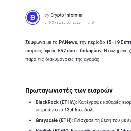
by
Crypto Informer
6 Οκτωβρίου, 2025
0
Σύμφωνα με το
PANews
, την περίοδο
15–19 Σεπ
εισροές ύψους
557 εκατ. δολαρίων
. Η αυξημένη
παρά τις διακυμάνσεις της αγοράς.
Πρωταγωνιστές των εισροών
BlackRock (ETHA):
Κατέγραψε καθαρές εισ
εισροών στα
13,4 δισ. δολ.
Grayscale (ETH):
Ενίσχυσε τη θέση του με 
VanEck (ETHV):
Είχε καθαρές εκροές
8,16 ε