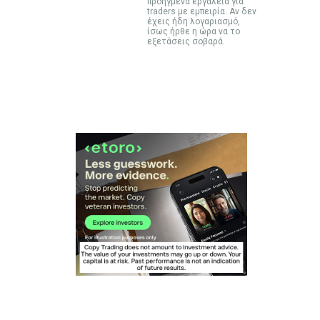
προηγμένα εργαλεία για
traders με εμπειρία. Αν δεν
έχεις ήδη λογαριασμό,
ίσως ήρθε η ώρα να το
εξετάσεις σοβαρά.