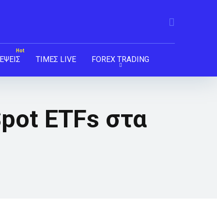
ΕΨΕΙΣ
ΤΙΜΕΣ LIVE
FOREX TRADING
Spot ETFs στα