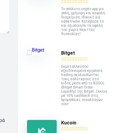
Το απόλυτο crypto app για
απλή, γρήγορη και ασφαλή
διαχείριση. Ιδανικό για
κάθε trader. Κατέβασε το
και αξιοποίησε τα οφέλη
του χωρίς περιττές
δυσκολίες!
Bitget
Εκμεταλλεύσου
εξειδικευμένα εργαλεία
trading ακολουθώντας
τους καλύτερους στο
είδος μέσα από το BGSOL
(Bitget Smart Order
Liquidity) της Bitget. Ξεκίνα
με 10% cashback στις
προμήθειες συναλλαγών
σου!
ορά
Kucoin