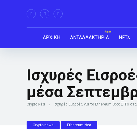
ΑΡΧΙΚΗ
ΑΝΤΑΛΛΑΚΤΗΡΙΑ
NFTs
Ισχυρές Εισροέ
μέσα Σεπτεμβρ
Crypto Νέα
»
Ισχυρές Εισροές για τα Ethereum Spot ETFs στ
Crypto news
Ethereum Νέα