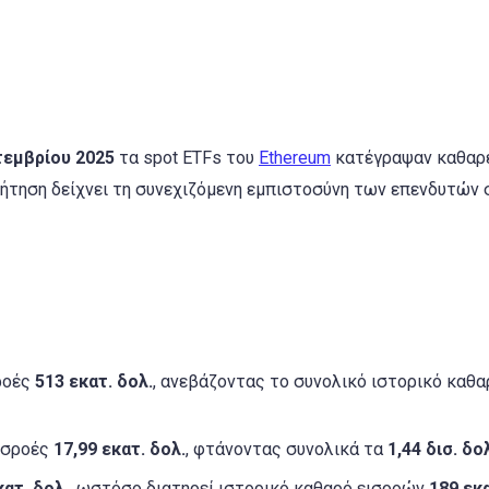
τεμβρίου 2025
τα spot ETFs του
Ethereum
κατέγραψαν καθαρ
 ζήτηση δείχνει τη συνεχιζόμενη εμπιστοσύνη των επενδυτών 
ροές
513 εκατ. δολ.
, ανεβάζοντας το συνολικό ιστορικό καθα
εισροές
17,99 εκατ. δολ.
, φτάνοντας συνολικά τα
1,44 δισ. δο
κατ. δολ.
, ωστόσο διατηρεί ιστορικό καθαρό εισροών
189 εκα