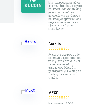
Mια πλατφόρμα με πάνω
από 800 διαθέσιμα crypto
και πρόσβαση σε staking
με υψηλές αποδόσεις.
Εργαλεία για αρχάριους
και προχωρημένους, όλα
συγκεντρωμένα σε ένα
έξυπνο και εύχρηστο
περιβάλλον.
Gate.io
Αν είσαι έμπειρος trader
και θέλεις πρόσβαση σε
προηγμένα εργαλεία και
τεράστια ποικιλία, η
Gate.io σου δίνει ότι
χρειάζεσαι για να πας το
Trading σε ανώτερα
επίπδα.
MEXC
Με πάνω από 1.500