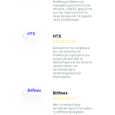
διαθέσιμα tokens και
κορυφαία ρευστότητα σε
altcoins, η MEXC φημίζεται
για την ταχύτατη λίστα
νέων έργων και τα χαμηλά
τέλη συναλλαγών.
HTX
Δοκιμάστε την ασφάλεια
και την ποικιλία σε
διαθέσιμα νομίσματα για
αγορά, με ένα από τα
παλαιότερα και πιο δυνατά
«brand name» σε
ανταλλακτήρια
κρυπτονομισμάτων
παγκοσμίως.
Bitfinex
Από τα παλαιότερα
ανταλλακτήρια στον χώρο,
το Bitfinex προσφέρει