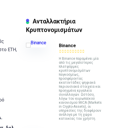
Ανταλλακτήρια
Κρυπτονομισμάτων
ές
Binance
στο ETH,
Η Binance παραμένει μία
από τις μεγαλύτερες
πλατφόρμες
κρυπτονομισμάτων
παγκοσμίως,
προσφέροντας
εκατοντάδες ψηφιακά
περιουσιακά στοιχεία και
προηγμένα εργαλεία
συναλλαγών. Ωστόσο,
λόγω του ευρωπαϊκού
ρό
κανονισμού MiCA (Markets
in Crypto-Assets), οι
υπηρεσίες της διαφέρουν
ανάλογα με τη χώρα
λ.
κατοικίας του χρήστη.
τ. δολ.