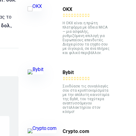
ΟΚΧ
ας το
Η OKX είναι η πρώτη
 δολ.
,
πλατφόρμα με άδεια MiCA
— μια ασφαλής,
ρυθμιζόμενη επιλογή για
Ευρωπαίους επενδυτές.
Διαχειρίσου τα crypto σου
με σιγουριά, σε ένα πλήρες
και φιλικό περιβάλλον.
Bybit
Συνδύασε τις συναλλαγές
σου στα κρυπτονομίσματα
με την απόλυτη καινοτομία
της Bybit, του ταχύτερα
αναπτυσσόμενου
ανταλλακτηρίου στον
κόσμο!
Crypto.com