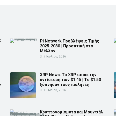
5
Pi Network Προβλέψεις Τιμής
2025-2030 | Προοπτική στο
Μέλλον
7 Ιουλίου, 2026
XRP News: Το XRP σπάει την
αντίσταση των $1.45 | Τo $1.50
ν
ξύπνησαν τους πωλητές
13 Μαΐου, 2026
Κρυπτονομίσματα και Μουντιάλ