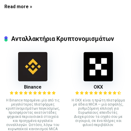
Read more »
Ανταλλακτήρια Κρυπτονομισμάτων
Binance
ΟΚΧ
Η Binance παραμένει μία από τις
Η OKX είναι η πρώτη πλατφόρμα
μεγαλύτερες πλατφόρμες
με άδεια MiCA — μια ασφαλής,
κρυπτονομισμάτων παγκοσμίως,
ρυθμιζόμενη επιλογή για
προσφέροντας εκατοντάδες
Ευρωπαίους επενδυτές.
ψηφιακά περιουσιακά στοιχεία
Διαχειρίσου τα crypto σου με
και προηγμένα εργαλεία
σιγουριά, σε ένα πλήρες και
συναλλαγών. Ωστόσο, λόγω του
φιλικό περιβάλλον.
ευρωπαϊκού κανονισμού MiCA