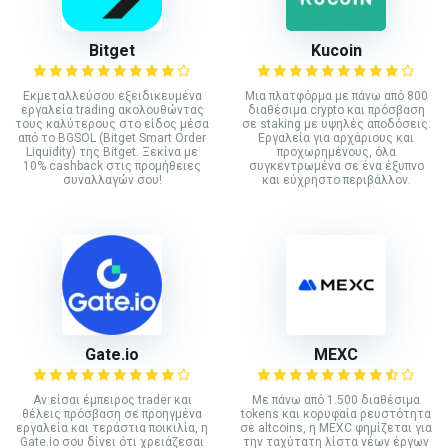
Bitget
Kucoin
Εκμεταλλεύσου εξειδικευμένα
Mια πλατφόρμα με πάνω από 800
εργαλεία trading ακολουθώντας
διαθέσιμα crypto και πρόσβαση
τους καλύτερους στο είδος μέσα
σε staking με υψηλές αποδόσεις.
από το BGSOL (Bitget Smart Order
Εργαλεία για αρχάριους και
Liquidity) της Bitget. Ξεκίνα με
προχωρημένους, όλα
10% cashback στις προμήθειες
συγκεντρωμένα σε ένα έξυπνο
συναλλαγών σου!
και εύχρηστο περιβάλλον.
Gate.io
MEXC
Αν είσαι έμπειρος trader και
Με πάνω από 1.500 διαθέσιμα
θέλεις πρόσβαση σε προηγμένα
tokens και κορυφαία ρευστότητα
εργαλεία και τεράστια ποικιλία, η
σε altcoins, η MEXC φημίζεται για
Gate.io σου δίνει ότι χρειάζεσαι
την ταχύτατη λίστα νέων έργων