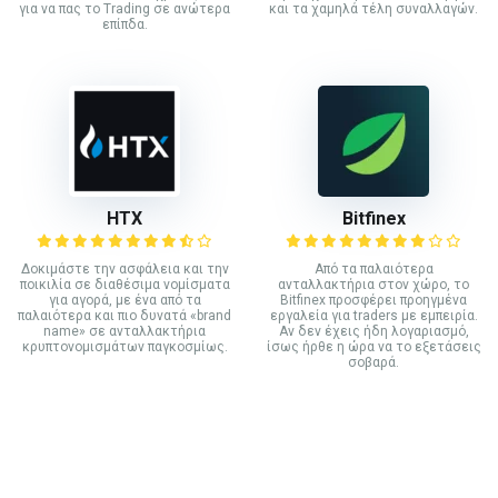
για να πας το Trading σε ανώτερα
και τα χαμηλά τέλη συναλλαγών.
επίπδα.
HTX
Bitfinex
Δοκιμάστε την ασφάλεια και την
Από τα παλαιότερα
ποικιλία σε διαθέσιμα νομίσματα
ανταλλακτήρια στον χώρο, το
για αγορά, με ένα από τα
Bitfinex προσφέρει προηγμένα
παλαιότερα και πιο δυνατά «brand
εργαλεία για traders με εμπειρία.
name» σε ανταλλακτήρια
Αν δεν έχεις ήδη λογαριασμό,
κρυπτονομισμάτων παγκοσμίως.
ίσως ήρθε η ώρα να το εξετάσεις
σοβαρά.