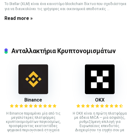
Το Stellar (XLM) είναι ένα καινοτόμο blockchain δίκτυο που σχεδιάστηκε
για να διευκολύνει τις γρήγορες και οικονομικά αποδοτικές ...
Read more »
Ανταλλακτήρια Κρυπτονομισμάτων
Binance
ΟΚΧ
Η Binance παραμένει μία από τις
Η OKX είναι η πρώτη πλατφόρμα
μεγαλύτερες πλατφόρμες
με άδεια MiCA — μια ασφαλής,
κρυπτονομισμάτων παγκοσμίως,
ρυθμιζόμενη επιλογή για
προσφέροντας εκατοντάδες
Ευρωπαίους επενδυτές.
ψηφιακά περιουσιακά στοιχεία
Διαχειρίσου τα crypto σου με