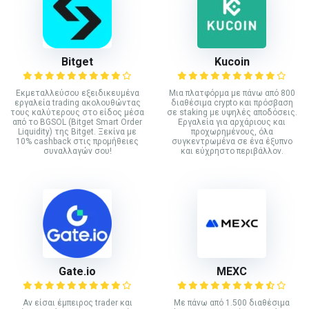
Bitget
Kucoin
Εκμεταλλεύσου εξειδικευμένα
Mια πλατφόρμα με πάνω από 800
εργαλεία trading ακολουθώντας
διαθέσιμα crypto και πρόσβαση
τους καλύτερους στο είδος μέσα
σε staking με υψηλές αποδόσεις.
από το BGSOL (Bitget Smart Order
Εργαλεία για αρχάριους και
Liquidity) της Bitget. Ξεκίνα με
προχωρημένους, όλα
10% cashback στις προμήθειες
συγκεντρωμένα σε ένα έξυπνο
συναλλαγών σου!
και εύχρηστο περιβάλλον.
Gate.io
MEXC
Αν είσαι έμπειρος trader και
Με πάνω από 1.500 διαθέσιμα