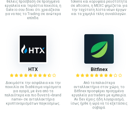
θέλεις πρόσβαση σε προηγμένα
tokens και κορυφαία ρευστότητα
εργαλεία και τεράστια ποικιλία, η
σε altcoins, η MEXC φημίζεται για
Gate.io σου δίνει ότι χρειάζεσαι
την ταχύτατη λίστα νέων έργων
για να πας το Trading σε ανώτερα
και τα χαμηλά τέλη συναλλαγών.
επίπδα.
HTX
Bitfinex
Δοκιμάστε την ασφάλεια και την
Από τα παλαιότερα
ποικιλία σε διαθέσιμα νομίσματα
ανταλλακτήρια στον χώρο, το
για αγορά, με ένα από τα
Bitfinex προσφέρει προηγμένα
παλαιότερα και πιο δυνατά «brand
εργαλεία για traders με εμπειρία.
name» σε ανταλλακτήρια
Αν δεν έχεις ήδη λογαριασμό,
κρυπτονομισμάτων παγκοσμίως.
ίσως ήρθε η ώρα να το εξετάσεις
σοβαρά.