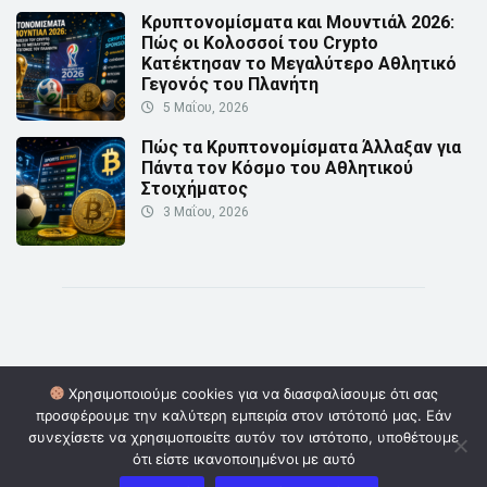
Κρυπτονομίσματα και Μουντιάλ 2026:
Πώς οι Κολοσσοί του Crypto
Κατέκτησαν το Μεγαλύτερο Αθλητικό
Γεγονός του Πλανήτη
5 Μαΐου, 2026
Πώς τα Κρυπτονομίσματα Άλλαξαν για
Πάντα τον Κόσμο του Αθλητικού
Στοιχήματος
3 Μαΐου, 2026
Χρησιμοποιούμε cookies για να διασφαλίσουμε ότι σας
προσφέρουμε την καλύτερη εμπειρία στον ιστότοπό μας. Εάν
© Copyright 2026 | Powered by
Digital Οwners
| Επικοινωνία:
συνεχίσετε να χρησιμοποιείτε αυτόν τον ιστότοπο, υποθέτουμε
info@cryptoinformer.gr
ότι είστε ικανοποιημένοι με αυτό
Πολιτική Απορρήτου
Όροι και Προϋποθέσεις