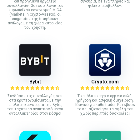
και προηγμένα εργαλεία
σιγουριά, σε ένα πλήρες και
συναλλαγών. Ωστόσο, λόγω του
φιλικό περιβάλλον.
ευρωπαϊκού κανονισμού MiCA
(Markets in Crypto-Assets), οι
υπηρεσίες της διαφέρουν
ανάλογα με τη χώρα κατοικίας
του χρήστη.
Bybit
Crypto.com
Συνδύασε τις συναλλαγές σου
Το απόλυτο crypto app για απλή,
στα κρυπτονομίσματα με την
γρήγορη και ασφαλή διαχείριση.
απόλυτη καινοτομία της Bybit,
Ιδανικό για κάθε trader. Κατέβασε
του ταχύτερα αναπτυσσόμενου
το και αξιοποίησε τα οφέλη του
ανταλλακτηρίου στον κόσμο!
χωρίς περιττές δυσκολίες!