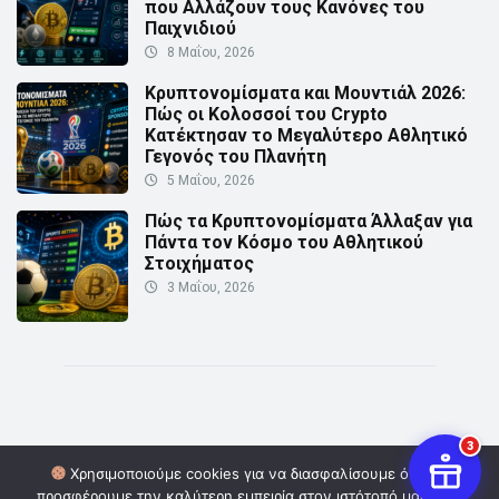
που Αλλάζουν τους Κανόνες του
Παιχνιδιού
8 Μαΐου, 2026
Κρυπτονομίσματα και Μουντιάλ 2026:
Πώς οι Κολοσσοί του Crypto
Κατέκτησαν το Μεγαλύτερο Αθλητικό
Γεγονός του Πλανήτη
5 Μαΐου, 2026
Πώς τα Κρυπτονομίσματα Άλλαξαν για
Πάντα τον Κόσμο του Αθλητικού
Στοιχήματος
3 Μαΐου, 2026
3
Χρησιμοποιούμε cookies για να διασφαλίσουμε ότι σας
προσφέρουμε την καλύτερη εμπειρία στον ιστότοπό μας. Εάν