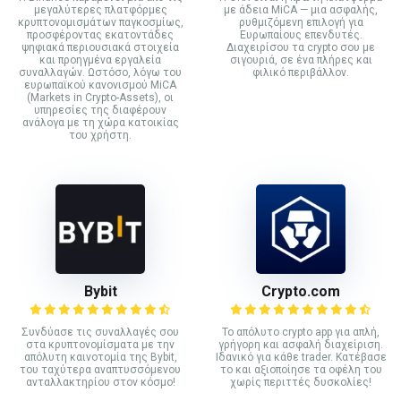
μεγαλύτερες πλατφόρμες
με άδεια MiCA — μια ασφαλής,
κρυπτονομισμάτων παγκοσμίως,
ρυθμιζόμενη επιλογή για
προσφέροντας εκατοντάδες
Ευρωπαίους επενδυτές.
ψηφιακά περιουσιακά στοιχεία
Διαχειρίσου τα crypto σου με
και προηγμένα εργαλεία
σιγουριά, σε ένα πλήρες και
συναλλαγών. Ωστόσο, λόγω του
φιλικό περιβάλλον.
ευρωπαϊκού κανονισμού MiCA
(Markets in Crypto-Assets), οι
υπηρεσίες της διαφέρουν
ανάλογα με τη χώρα κατοικίας
του χρήστη.
Bybit
Crypto.com
Συνδύασε τις συναλλαγές σου
Το απόλυτο crypto app για απλή,
στα κρυπτονομίσματα με την
γρήγορη και ασφαλή διαχείριση.
απόλυτη καινοτομία της Bybit,
Ιδανικό για κάθε trader. Κατέβασε
του ταχύτερα αναπτυσσόμενου
το και αξιοποίησε τα οφέλη του
ανταλλακτηρίου στον κόσμο!
χωρίς περιττές δυσκολίες!