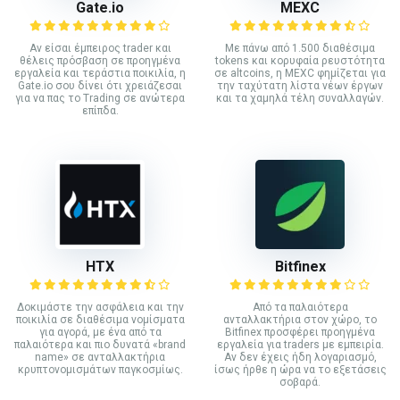
Gate.io
MEXC
Αν είσαι έμπειρος trader και
Με πάνω από 1.500 διαθέσιμα
θέλεις πρόσβαση σε προηγμένα
tokens και κορυφαία ρευστότητα
εργαλεία και τεράστια ποικιλία, η
σε altcoins, η MEXC φημίζεται για
Gate.io σου δίνει ότι χρειάζεσαι
την ταχύτατη λίστα νέων έργων
για να πας το Trading σε ανώτερα
και τα χαμηλά τέλη συναλλαγών.
επίπδα.
HTX
Bitfinex
Δοκιμάστε την ασφάλεια και την
Από τα παλαιότερα
ποικιλία σε διαθέσιμα νομίσματα
ανταλλακτήρια στον χώρο, το
για αγορά, με ένα από τα
Bitfinex προσφέρει προηγμένα
παλαιότερα και πιο δυνατά «brand
εργαλεία για traders με εμπειρία.
name» σε ανταλλακτήρια
Αν δεν έχεις ήδη λογαριασμό,
κρυπτονομισμάτων παγκοσμίως.
ίσως ήρθε η ώρα να το εξετάσεις
σοβαρά.