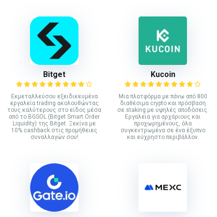
Bitget
Kucoin
Εκμεταλλεύσου εξειδικευμένα
Mια πλατφόρμα με πάνω από 800
εργαλεία trading ακολουθώντας
διαθέσιμα crypto και πρόσβαση
τους καλύτερους στο είδος μέσα
σε staking με υψηλές αποδόσεις.
από το BGSOL (Bitget Smart Order
Εργαλεία για αρχάριους και
Liquidity) της Bitget. Ξεκίνα με
προχωρημένους, όλα
10% cashback στις προμήθειες
συγκεντρωμένα σε ένα έξυπνο
συναλλαγών σου!
και εύχρηστο περιβάλλον.