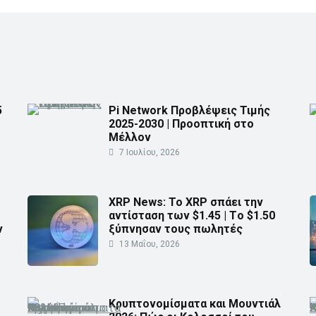
5
Pi Network Προβλέψεις Τιμής
2025-2030 | Προοπτική στο
Μέλλον
7 Ιουλίου, 2026
XRP News: Το XRP σπάει την
αντίσταση των $1.45 | Τo $1.50
ν
ξύπνησαν τους πωλητές
13 Μαΐου, 2026
Κρυπτονομίσματα και Μουντιάλ