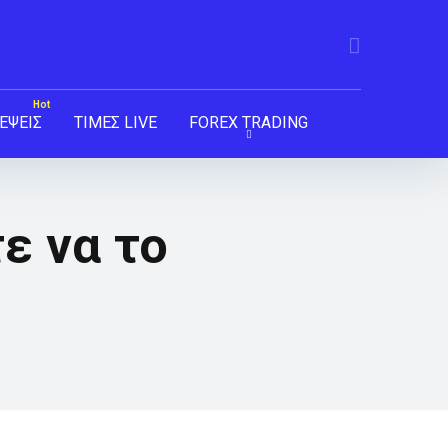
ΕΨΕΙΣ
ΤΙΜΕΣ LIVE
FOREX TRADING
τε να το