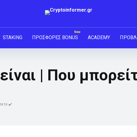
STAKING
ΠΡΟΣΦΟΡΕΣ BONUS
ACADEMY
ΠΡΟΒΛ
είναι | Που μπορεί
σετε ✔️