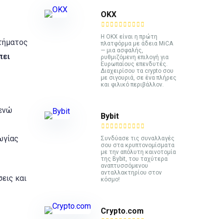
ΟΚΧ
Η OKX είναι η πρώτη
στήματος
πλατφόρμα με άδεια MiCA
— μια ασφαλής,
πει
ρυθμιζόμενη επιλογή για
Ευρωπαίους επενδυτές.
Διαχειρίσου τα crypto σου
με σιγουριά, σε ένα πλήρες
και φιλικό περιβάλλον.
 ενώ
Bybit
ωγίας
Συνδύασε τις συναλλαγές
σου στα κρυπτονομίσματα
με την απόλυτη καινοτομία
της Bybit, του ταχύτερα
αναπτυσσόμενου
ανταλλακτηρίου στον
εις και
κόσμο!
Crypto.com