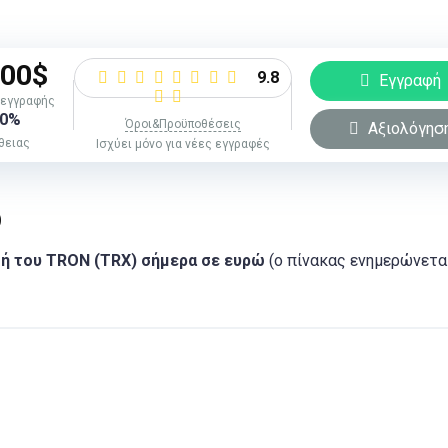
000$
9.8
Εγγραφή
 εγγραφής
30%
Όροι&Προϋποθέσεις
Αξιολόγησ
θειας
Ισχύει μόνο για νέες εγγραφές
ώ
μή του TRON (TRX) σήμερα σε ευρώ
(ο πίνακας ενημερώνετα