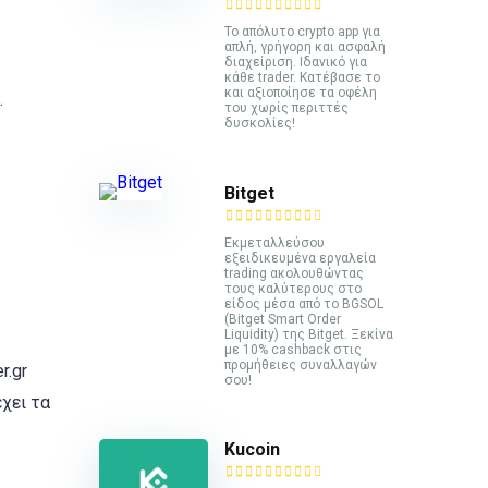
Το απόλυτο crypto app για
απλή, γρήγορη και ασφαλή
διαχείριση. Ιδανικό για
κάθε trader. Κατέβασε το
και αξιοποίησε τα οφέλη
.
του χωρίς περιττές
δυσκολίες!
Bitget
Εκμεταλλεύσου
εξειδικευμένα εργαλεία
trading ακολουθώντας
τους καλύτερους στο
είδος μέσα από το BGSOL
(Bitget Smart Order
Liquidity) της Bitget. Ξεκίνα
με 10% cashback στις
προμήθειες συναλλαγών
r.gr
σου!
χει τα
Kucoin