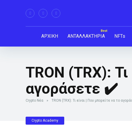
ΑΡΧΙΚΗ
ΑΝΤΑΛΛΑΚΤΗΡΙΑ
NFTs
TRON (TRX): Τι 
αγοράσετε ✔️
Crypto Νέα
»
TRON (TRX): Τι είναι | Που μπορείτε να το αγορά
Crypto Academy