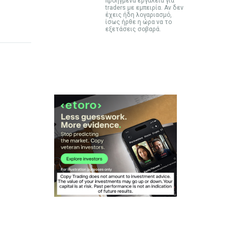
προηγμένα εργαλεία για
traders με εμπειρία. Αν δεν
έχεις ήδη λογαριασμό,
ίσως ήρθε η ώρα να το
εξετάσεις σοβαρά.