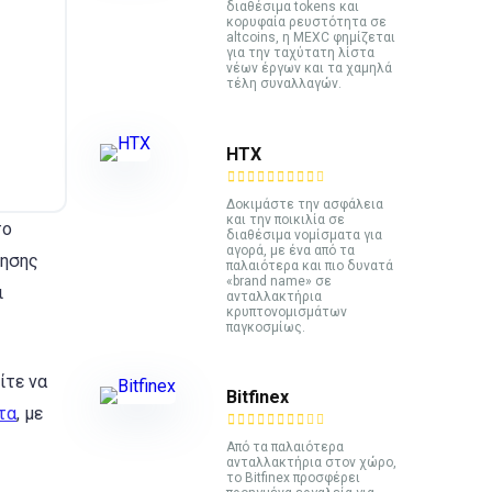
διαθέσιμα tokens και
κορυφαία ρευστότητα σε
altcoins, η MEXC φημίζεται
για την ταχύτατη λίστα
νέων έργων και τα χαμηλά
τέλη συναλλαγών.
HTX
Δοκιμάστε την ασφάλεια
και την ποικιλία σε
το
διαθέσιμα νομίσματα για
αγορά, με ένα από τα
ξησης
παλαιότερα και πιο δυνατά
«brand name» σε
ι
ανταλλακτήρια
κρυπτονομισμάτων
παγκοσμίως.
ίτε να
Bitfinex
τα
, με
Από τα παλαιότερα
ανταλλακτήρια στον χώρο,
το Bitfinex προσφέρει