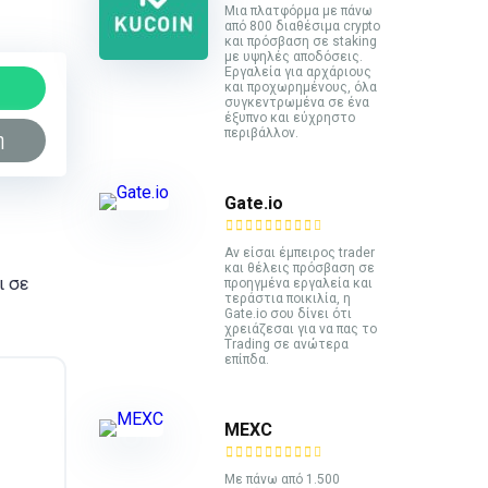
Mια πλατφόρμα με πάνω
από 800 διαθέσιμα crypto
και πρόσβαση σε staking
με υψηλές αποδόσεις.
Εργαλεία για αρχάριους
και προχωρημένους, όλα
συγκεντρωμένα σε ένα
έξυπνο και εύχρηστο
περιβάλλον.
η
Gate.io
Αν είσαι έμπειρος trader
και θέλεις πρόσβαση σε
ι σε
προηγμένα εργαλεία και
τεράστια ποικιλία, η
Gate.io σου δίνει ότι
χρειάζεσαι για να πας το
Trading σε ανώτερα
επίπδα.
MEXC
Με πάνω από 1.500