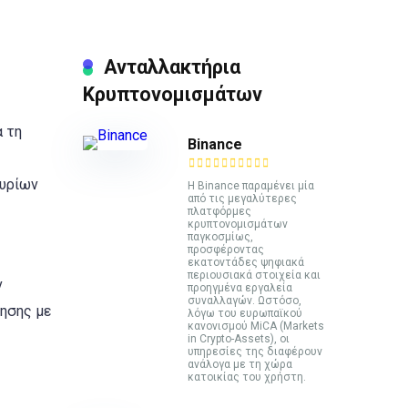
Ανταλλακτήρια
Κρυπτονομισμάτων
α τη
Binance
μυρίων
Η Binance παραμένει μία
από τις μεγαλύτερες
πλατφόρμες
κρυπτονομισμάτων
παγκοσμίως,
προσφέροντας
εκατοντάδες ψηφιακά
περιουσιακά στοιχεία και
ν
προηγμένα εργαλεία
συναλλαγών. Ωστόσο,
ίησης με
λόγω του ευρωπαϊκού
κανονισμού MiCA (Markets
in Crypto-Assets), οι
υπηρεσίες της διαφέρουν
ανάλογα με τη χώρα
κατοικίας του χρήστη.