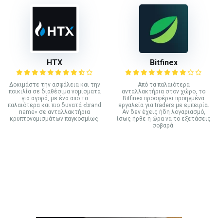
HTX
Bitfinex
Δοκιμάστε την ασφάλεια και την
Από τα παλαιότερα
ποικιλία σε διαθέσιμα νομίσματα
ανταλλακτήρια στον χώρο, το
για αγορά, με ένα από τα
Bitfinex προσφέρει προηγμένα
παλαιότερα και πιο δυνατά «brand
εργαλεία για traders με εμπειρία.
name» σε ανταλλακτήρια
Αν δεν έχεις ήδη λογαριασμό,
κρυπτονομισμάτων παγκοσμίως.
ίσως ήρθε η ώρα να το εξετάσεις
σοβαρά.