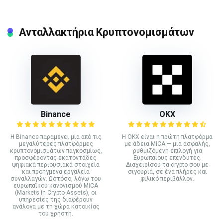
Ανταλλακτήρια Κρυπτονομισμάτων
Binance
ΟΚΧ
Η Binance παραμένει μία από τις
Η OKX είναι η πρώτη πλατφόρμα
μεγαλύτερες πλατφόρμες
με άδεια MiCA — μια ασφαλής,
κρυπτονομισμάτων παγκοσμίως,
ρυθμιζόμενη επιλογή για
προσφέροντας εκατοντάδες
Ευρωπαίους επενδυτές.
ψηφιακά περιουσιακά στοιχεία
Διαχειρίσου τα crypto σου με
και προηγμένα εργαλεία
σιγουριά, σε ένα πλήρες και
συναλλαγών. Ωστόσο, λόγω του
φιλικό περιβάλλον.
ευρωπαϊκού κανονισμού MiCA
(Markets in Crypto-Assets), οι
υπηρεσίες της διαφέρουν
ανάλογα με τη χώρα κατοικίας
του χρήστη.