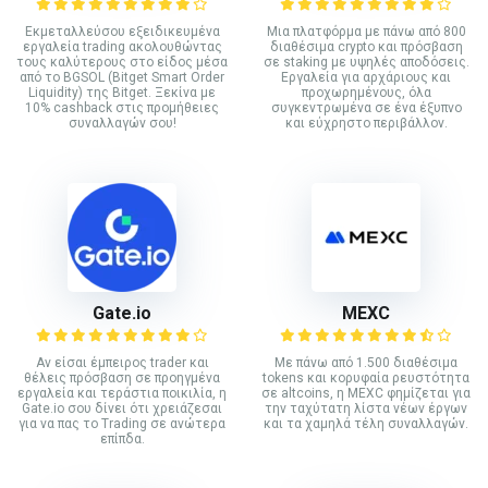
Εκμεταλλεύσου εξειδικευμένα
Mια πλατφόρμα με πάνω από 800
εργαλεία trading ακολουθώντας
διαθέσιμα crypto και πρόσβαση
τους καλύτερους στο είδος μέσα
σε staking με υψηλές αποδόσεις.
από το BGSOL (Bitget Smart Order
Εργαλεία για αρχάριους και
Liquidity) της Bitget. Ξεκίνα με
προχωρημένους, όλα
10% cashback στις προμήθειες
συγκεντρωμένα σε ένα έξυπνο
συναλλαγών σου!
και εύχρηστο περιβάλλον.
Gate.io
MEXC
Αν είσαι έμπειρος trader και
Με πάνω από 1.500 διαθέσιμα
θέλεις πρόσβαση σε προηγμένα
tokens και κορυφαία ρευστότητα
εργαλεία και τεράστια ποικιλία, η
σε altcoins, η MEXC φημίζεται για
Gate.io σου δίνει ότι χρειάζεσαι
την ταχύτατη λίστα νέων έργων
για να πας το Trading σε ανώτερα
και τα χαμηλά τέλη συναλλαγών.
επίπδα.