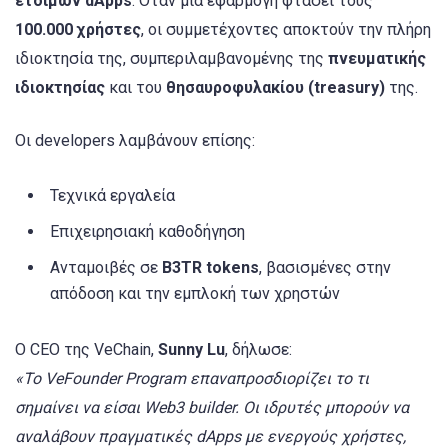
έτοιμων dApps
. Όταν μία εφαρμογή φτάσει τους
100.000 χρήστες
, οι συμμετέχοντες αποκτούν την πλήρη
ιδιοκτησία της, συμπεριλαμβανομένης της
πνευματικής
ιδιοκτησίας
και του
θησαυροφυλακίου (treasury)
της.
Οι developers λαμβάνουν επίσης:
Τεχνικά εργαλεία
Επιχειρησιακή καθοδήγηση
Ανταμοιβές σε
B3TR tokens
, βασισμένες στην
απόδοση και την εμπλοκή των χρηστών
Ο CEO της VeChain,
Sunny Lu
, δήλωσε:
«Το VeFounder Program επαναπροσδιορίζει το τι
σημαίνει να είσαι Web3 builder. Οι ιδρυτές μπορούν να
αναλάβουν πραγματικές dApps με ενεργούς χρήστες,