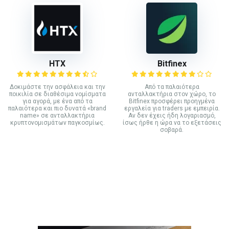
HTX
Bitfinex
Δοκιμάστε την ασφάλεια και την
Από τα παλαιότερα
ποικιλία σε διαθέσιμα νομίσματα
ανταλλακτήρια στον χώρο, το
για αγορά, με ένα από τα
Bitfinex προσφέρει προηγμένα
παλαιότερα και πιο δυνατά «brand
εργαλεία για traders με εμπειρία.
name» σε ανταλλακτήρια
Αν δεν έχεις ήδη λογαριασμό,
κρυπτονομισμάτων παγκοσμίως.
ίσως ήρθε η ώρα να το εξετάσεις
σοβαρά.