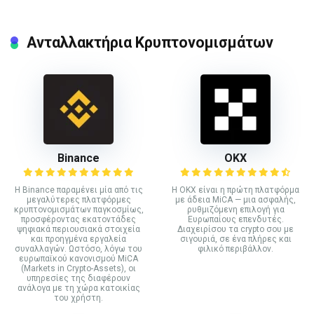
Ανταλλακτήρια Κρυπτονομισμάτων
Binance
ΟΚΧ
Η Binance παραμένει μία από τις
Η OKX είναι η πρώτη πλατφόρμα
μεγαλύτερες πλατφόρμες
με άδεια MiCA — μια ασφαλής,
κρυπτονομισμάτων παγκοσμίως,
ρυθμιζόμενη επιλογή για
προσφέροντας εκατοντάδες
Ευρωπαίους επενδυτές.
ψηφιακά περιουσιακά στοιχεία
Διαχειρίσου τα crypto σου με
και προηγμένα εργαλεία
σιγουριά, σε ένα πλήρες και
συναλλαγών. Ωστόσο, λόγω του
φιλικό περιβάλλον.
ευρωπαϊκού κανονισμού MiCA
(Markets in Crypto-Assets), οι
υπηρεσίες της διαφέρουν
ανάλογα με τη χώρα κατοικίας
του χρήστη.