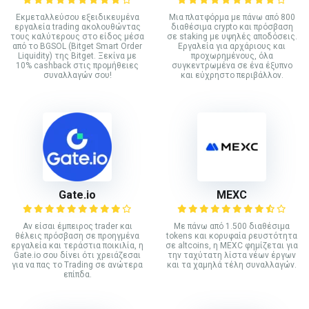
Εκμεταλλεύσου εξειδικευμένα
Mια πλατφόρμα με πάνω από 800
εργαλεία trading ακολουθώντας
διαθέσιμα crypto και πρόσβαση
τους καλύτερους στο είδος μέσα
σε staking με υψηλές αποδόσεις.
από το BGSOL (Bitget Smart Order
Εργαλεία για αρχάριους και
Liquidity) της Bitget. Ξεκίνα με
προχωρημένους, όλα
10% cashback στις προμήθειες
συγκεντρωμένα σε ένα έξυπνο
συναλλαγών σου!
και εύχρηστο περιβάλλον.
Gate.io
MEXC
Αν είσαι έμπειρος trader και
Με πάνω από 1.500 διαθέσιμα
θέλεις πρόσβαση σε προηγμένα
tokens και κορυφαία ρευστότητα
εργαλεία και τεράστια ποικιλία, η
σε altcoins, η MEXC φημίζεται για
Gate.io σου δίνει ότι χρειάζεσαι
την ταχύτατη λίστα νέων έργων
για να πας το Trading σε ανώτερα
και τα χαμηλά τέλη συναλλαγών.
επίπδα.