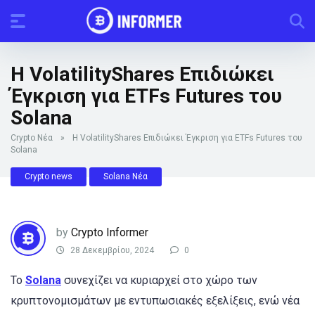
Η VolatilityShares Επιδιώκει
Έγκριση για ETFs Futures του
Solana
Crypto Νέα
»
Η VolatilityShares Επιδιώκει Έγκριση για ETFs Futures του
Solana
Crypto news
Solana Νέα
by
Crypto Informer
28 Δεκεμβρίου, 2024
0
Το
Solana
συνεχίζει να κυριαρχεί στο χώρο των
κρυπτονομισμάτων με εντυπωσιακές εξελίξεις, ενώ νέα