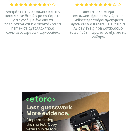
Δοκιμάστε την ασφάλεια και την
Από τα παλαιότερα
ποικιλία σε διαθέσιμα νομίσματα
ανταλλακτήρια στον χώρο, το
για αγορά, με ένα από τα
Bitfinex προσφέρει προηγμένα
παλαιότερα και πιο δυνατά «brand
εργαλεία για traders με εμπειρία.
name» σε ανταλλακτήρια
Αν δεν έχεις ήδη λογαριασμό,
κρυπτονομισμάτων παγκοσμίως.
ίσως ήρθε η ώρα να το εξετάσεις
σοβαρά.