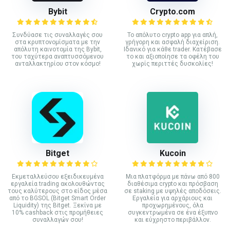
Bybit
Crypto.com
Συνδύασε τις συναλλαγές σου
Το απόλυτο crypto app για απλή,
στα κρυπτονομίσματα με την
γρήγορη και ασφαλή διαχείριση.
απόλυτη καινοτομία της Bybit,
Ιδανικό για κάθε trader. Κατέβασε
του ταχύτερα αναπτυσσόμενου
το και αξιοποίησε τα οφέλη του
ανταλλακτηρίου στον κόσμο!
χωρίς περιττές δυσκολίες!
Bitget
Kucoin
Εκμεταλλεύσου εξειδικευμένα
Mια πλατφόρμα με πάνω από 800
εργαλεία trading ακολουθώντας
διαθέσιμα crypto και πρόσβαση
τους καλύτερους στο είδος μέσα
σε staking με υψηλές αποδόσεις.
από το BGSOL (Bitget Smart Order
Εργαλεία για αρχάριους και
Liquidity) της Bitget. Ξεκίνα με
προχωρημένους, όλα
10% cashback στις προμήθειες
συγκεντρωμένα σε ένα έξυπνο
συναλλαγών σου!
και εύχρηστο περιβάλλον.