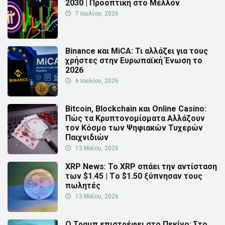
2030 | Προοπτική στο Μέλλον
7 Ιουλίου, 2026
Binance και MiCA: Τι αλλάζει για τους
χρήστες στην Ευρωπαϊκή Ένωση το
2026
6 Ιουλίου, 2026
Bitcoin, Blockchain και Online Casino:
Πώς τα Κρυπτονομίσματα Αλλάζουν
τον Κόσμο των Ψηφιακών Τυχερών
Παιχνιδιών
13 Μαΐου, 2026
XRP News: Το XRP σπάει την αντίσταση
των $1.45 | Τo $1.50 ξύπνησαν τους
πωλητές
13 Μαΐου, 2026
Ο Τραμπ επιστρέφει στο Πεκίνο: Στο