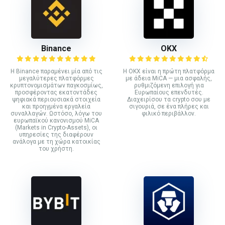
Binance
ΟΚΧ
Η Binance παραμένει μία από τις
Η OKX είναι η πρώτη πλατφόρμα
μεγαλύτερες πλατφόρμες
με άδεια MiCA — μια ασφαλής,
κρυπτονομισμάτων παγκοσμίως,
ρυθμιζόμενη επιλογή για
προσφέροντας εκατοντάδες
Ευρωπαίους επενδυτές.
ψηφιακά περιουσιακά στοιχεία
Διαχειρίσου τα crypto σου με
και προηγμένα εργαλεία
σιγουριά, σε ένα πλήρες και
συναλλαγών. Ωστόσο, λόγω του
φιλικό περιβάλλον.
ευρωπαϊκού κανονισμού MiCA
(Markets in Crypto-Assets), οι
υπηρεσίες της διαφέρουν
ανάλογα με τη χώρα κατοικίας
του χρήστη.