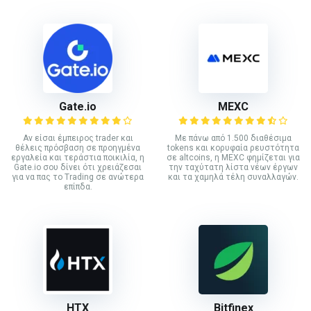
Gate.io
MEXC
Αν είσαι έμπειρος trader και
Με πάνω από 1.500 διαθέσιμα
θέλεις πρόσβαση σε προηγμένα
tokens και κορυφαία ρευστότητα
εργαλεία και τεράστια ποικιλία, η
σε altcoins, η MEXC φημίζεται για
Gate.io σου δίνει ότι χρειάζεσαι
την ταχύτατη λίστα νέων έργων
για να πας το Trading σε ανώτερα
και τα χαμηλά τέλη συναλλαγών.
επίπδα.
HTX
Bitfinex