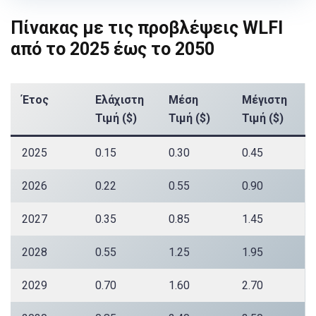
Πίνακας με τις προβλέψεις WLFI
από το 2025 έως το 2050
Έτος
Ελάχιστη
Μέση
Μέγιστη
Τιμή ($)
Τιμή ($)
Τιμή ($)
2025
0.15
0.30
0.45
2026
0.22
0.55
0.90
2027
0.35
0.85
1.45
2028
0.55
1.25
1.95
2029
0.70
1.60
2.70