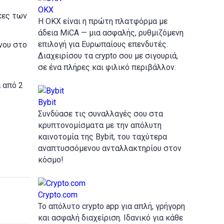
ΟΚΧ
ίκες των
Η OKX είναι η πρώτη πλατφόρμα με
άδεια MiCA — μια ασφαλής, ρυθμιζόμενη
επιλογή για Ευρωπαίους επενδυτές.
ένου στο
Διαχειρίσου τα crypto σου με σιγουριά,
σε ένα πλήρες και φιλικό περιβάλλον.
 από 2
Bybit
Συνδύασε τις συναλλαγές σου στα
κρυπτονομίσματα με την απόλυτη
καινοτομία της Bybit, του ταχύτερα
αναπτυσσόμενου ανταλλακτηρίου στον
κόσμο!
Crypto.com
Το απόλυτο crypto app για απλή, γρήγορη
και ασφαλή διαχείριση. Ιδανικό για κάθε