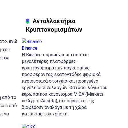
Ανταλλακτήρια
Κρυπτονομισμάτων
ατο, ενώ
Binance
η του
Η Binance παραμένει μία από τις
αι σε
μεγαλύτερες πλατφόρμες
κρυπτονομισμάτων παγκοσμίως,
προσφέροντας εκατοντάδες ψηφιακά
περιουσιακά στοιχεία και προηγμένα
εργαλεία συναλλαγών. Ωστόσο, λόγω του
ευρωπαϊκού κανονισμού MiCA (Markets
η από το
in Crypto-Assets), οι υπηρεσίες της
coin από
διαφέρουν ανάλογα με τη χώρα
ί να
κατοικίας του χρήστη.