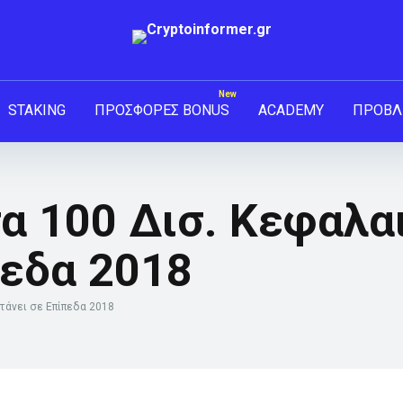
STAKING
ΠΡΟΣΦΟΡΕΣ BONUS
ACADEMY
ΠΡΟΒΛ
α 100 Δισ. Κεφαλα
πεδα 2018
τάνει σε Επίπεδα 2018