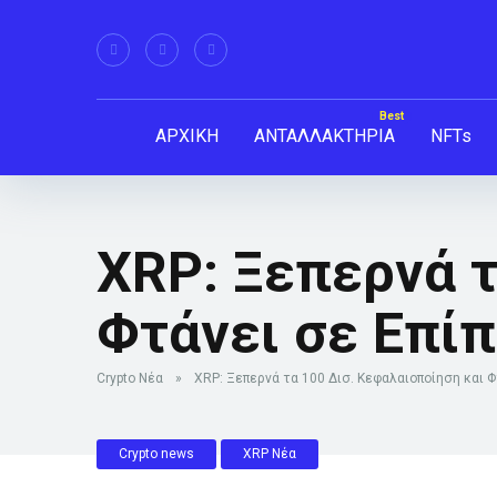
ΑΡΧΙΚΗ
ΑΝΤΑΛΛΑΚΤΗΡΙΑ
NFTs
XRP: Ξεπερνά τ
Φτάνει σε Επί
Crypto Νέα
»
XRP: Ξεπερνά τα 100 Δισ. Κεφαλαιοποίηση και Φ
Crypto news
XRP Νέα