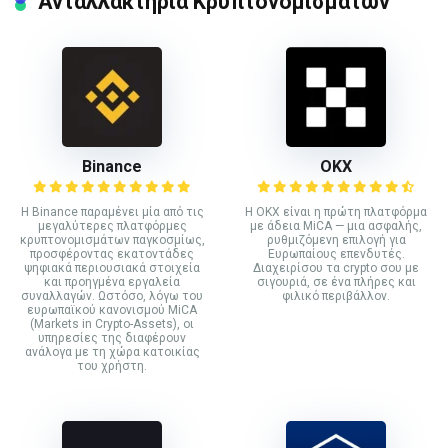
Ανταλλακτήρια Κρυπτονομισμάτων
Binance
ΟΚΧ
Η Binance παραμένει μία από τις
Η OKX είναι η πρώτη πλατφόρμα
μεγαλύτερες πλατφόρμες
με άδεια MiCA — μια ασφαλής,
κρυπτονομισμάτων παγκοσμίως,
ρυθμιζόμενη επιλογή για
προσφέροντας εκατοντάδες
Ευρωπαίους επενδυτές.
ψηφιακά περιουσιακά στοιχεία
Διαχειρίσου τα crypto σου με
και προηγμένα εργαλεία
σιγουριά, σε ένα πλήρες και
συναλλαγών. Ωστόσο, λόγω του
φιλικό περιβάλλον.
ευρωπαϊκού κανονισμού MiCA
(Markets in Crypto-Assets), οι
υπηρεσίες της διαφέρουν
ανάλογα με τη χώρα κατοικίας
του χρήστη.