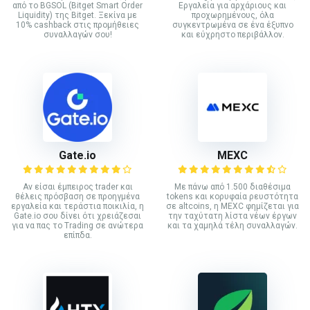
από το BGSOL (Bitget Smart Order
Εργαλεία για αρχάριους και
Liquidity) της Bitget. Ξεκίνα με
προχωρημένους, όλα
10% cashback στις προμήθειες
συγκεντρωμένα σε ένα έξυπνο
συναλλαγών σου!
και εύχρηστο περιβάλλον.
Gate.io
MEXC
Αν είσαι έμπειρος trader και
Με πάνω από 1.500 διαθέσιμα
θέλεις πρόσβαση σε προηγμένα
tokens και κορυφαία ρευστότητα
εργαλεία και τεράστια ποικιλία, η
σε altcoins, η MEXC φημίζεται για
Gate.io σου δίνει ότι χρειάζεσαι
την ταχύτατη λίστα νέων έργων
για να πας το Trading σε ανώτερα
και τα χαμηλά τέλη συναλλαγών.
επίπδα.