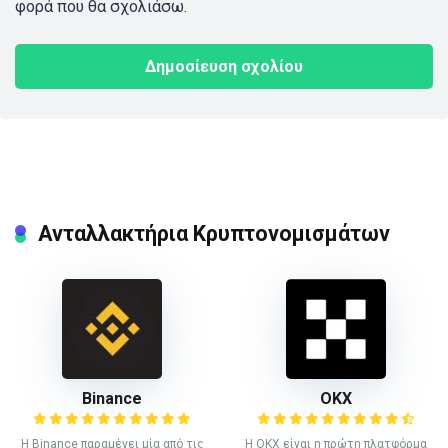
φορά που θα σχολιάσω.
Ανταλλακτήρια Κρυπτονομισμάτων
Binance
ΟΚΧ
Η Binance παραμένει μία από τις
Η OKX είναι η πρώτη πλατφόρμα