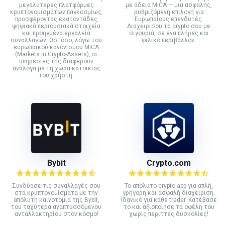
μεγαλύτερες πλατφόρμες
με άδεια MiCA — μια ασφαλής,
κρυπτονομισμάτων παγκοσμίως,
ρυθμιζόμενη επιλογή για
προσφέροντας εκατοντάδες
Ευρωπαίους επενδυτές.
ψηφιακά περιουσιακά στοιχεία
Διαχειρίσου τα crypto σου με
και προηγμένα εργαλεία
σιγουριά, σε ένα πλήρες και
συναλλαγών. Ωστόσο, λόγω του
φιλικό περιβάλλον.
ευρωπαϊκού κανονισμού MiCA
(Markets in Crypto-Assets), οι
υπηρεσίες της διαφέρουν
ανάλογα με τη χώρα κατοικίας
του χρήστη.
Bybit
Crypto.com
Συνδύασε τις συναλλαγές σου
Το απόλυτο crypto app για απλή,
στα κρυπτονομίσματα με την
γρήγορη και ασφαλή διαχείριση.
απόλυτη καινοτομία της Bybit,
Ιδανικό για κάθε trader. Κατέβασε
του ταχύτερα αναπτυσσόμενου
το και αξιοποίησε τα οφέλη του
ανταλλακτηρίου στον κόσμο!
χωρίς περιττές δυσκολίες!