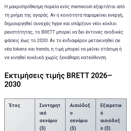
Η μακροπρόθεσμη πορεία ενός memecoin εξαρτάται από
τη μνήμη της αγοράς. Αν η κοινότητα παραμείνει ενεργή,
δημιουργηθεί συνεχές hype και υπάρξουν νέοι κύκλοι
ρευστότητας, το BRETT μπορεί να δει έντονες ανοδικές
φάσεις έως το 2030. Αν το ενδιαφέρον μετακινηθεί σε
νέα tokens και trends, η τιμή μπορεί να μείνει στάσιμη ή
να κινηθεί κυκλικά χωρίς ξεκάθαρη κατεύθυνση.
Εκτιμήσεις τιμής BRETT 2026–
2030
Έτος
Συντηρητ
Αισιόδοξ
Εξαιρετικ
ικό
ο
ά
σενάριο
σενάριο
αισιόδοξ
($)
($)
ο ($)