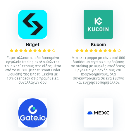
Bitget
Kucoin
Εκμεταλλεύσου εξειδικευμένα
Mια πλατφόρμα με πάνω από 800
εργαλεία trading ακολουθώντας
διαθέσιμα crypto και πρόσβαση
τους καλύτερους στο είδος μέσα
σε staking με υψηλές αποδόσεις.
από το BGSOL (Bitget Smart Order
Εργαλεία για αρχάριους και
Liquidity) της Bitget. Ξεκίνα με
προχωρημένους, όλα
10% cashback στις προμήθειες
συγκεντρωμένα σε ένα έξυπνο
συναλλαγών σου!
και εύχρηστο περιβάλλον.