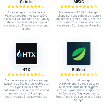
Gate.io
MEXC
Αν είσαι έμπειρος trader και
Με πάνω από 1.500 διαθέσιμα
θέλεις πρόσβαση σε προηγμένα
tokens και κορυφαία ρευστότητα
εργαλεία και τεράστια ποικιλία, η
σε altcoins, η MEXC φημίζεται για
Gate.io σου δίνει ότι χρειάζεσαι
την ταχύτατη λίστα νέων έργων
για να πας το Trading σε ανώτερα
και τα χαμηλά τέλη συναλλαγών.
επίπδα.
HTX
Bitfinex
Δοκιμάστε την ασφάλεια και την
Από τα παλαιότερα
ποικιλία σε διαθέσιμα νομίσματα
ανταλλακτήρια στον χώρο, το
για αγορά, με ένα από τα
Bitfinex προσφέρει προηγμένα
παλαιότερα και πιο δυνατά «brand
εργαλεία για traders με εμπειρία.
name» σε ανταλλακτήρια
Αν δεν έχεις ήδη λογαριασμό,
κρυπτονομισμάτων παγκοσμίως.
ίσως ήρθε η ώρα να το εξετάσεις
σοβαρά.