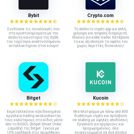
Bybit
Crypto.com
Συνδύασε τις συναλλαγές σου
Το απόλυτο crypto app για απλή,
στα κρυπτονομίσματα με την
γρήγορη και ασφαλή διαχείριση.
απόλυτη καινοτομία της Bybit,
Ιδανικό για κάθε trader. Κατέβασε
του ταχύτερα αναπτυσσόμενου
το και αξιοποίησε τα οφέλη του
ανταλλακτηρίου στον κόσμο!
χωρίς περιττές δυσκολίες!
Bitget
Kucoin
Εκμεταλλεύσου εξειδικευμένα
Mια πλατφόρμα με πάνω από 800
εργαλεία trading ακολουθώντας
διαθέσιμα crypto και πρόσβαση
τους καλύτερους στο είδος μέσα
σε staking με υψηλές αποδόσεις.
από το BGSOL (Bitget Smart Order
Εργαλεία για αρχάριους και
Liquidity) της Bitget. Ξεκίνα με
προχωρημένους, όλα
10% cashback στις προμήθειες
συγκεντρωμένα σε ένα έξυπνο