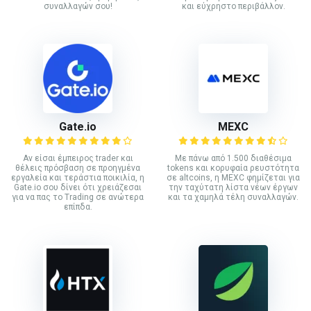
συναλλαγών σου!
και εύχρηστο περιβάλλον.
Gate.io
MEXC
Αν είσαι έμπειρος trader και
Με πάνω από 1.500 διαθέσιμα
θέλεις πρόσβαση σε προηγμένα
tokens και κορυφαία ρευστότητα
εργαλεία και τεράστια ποικιλία, η
σε altcoins, η MEXC φημίζεται για
Gate.io σου δίνει ότι χρειάζεσαι
την ταχύτατη λίστα νέων έργων
για να πας το Trading σε ανώτερα
και τα χαμηλά τέλη συναλλαγών.
επίπδα.