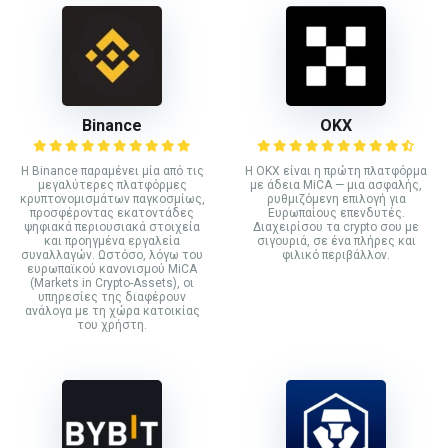
Binance
ΟΚΧ
Η Binance παραμένει μία από τις
Η OKX είναι η πρώτη πλατφόρμα
μεγαλύτερες πλατφόρμες
με άδεια MiCA — μια ασφαλής,
κρυπτονομισμάτων παγκοσμίως,
ρυθμιζόμενη επιλογή για
προσφέροντας εκατοντάδες
Ευρωπαίους επενδυτές.
ψηφιακά περιουσιακά στοιχεία
Διαχειρίσου τα crypto σου με
και προηγμένα εργαλεία
σιγουριά, σε ένα πλήρες και
συναλλαγών. Ωστόσο, λόγω του
φιλικό περιβάλλον.
ευρωπαϊκού κανονισμού MiCA
(Markets in Crypto-Assets), οι
υπηρεσίες της διαφέρουν
ανάλογα με τη χώρα κατοικίας
του χρήστη.