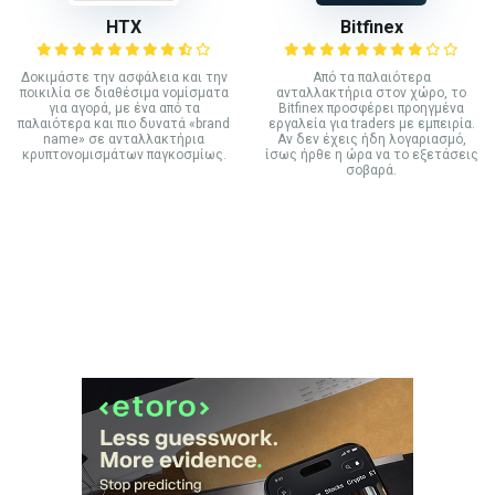
HTX
Bitfinex
Δοκιμάστε την ασφάλεια και την
Από τα παλαιότερα
ποικιλία σε διαθέσιμα νομίσματα
ανταλλακτήρια στον χώρο, το
για αγορά, με ένα από τα
Bitfinex προσφέρει προηγμένα
παλαιότερα και πιο δυνατά «brand
εργαλεία για traders με εμπειρία.
name» σε ανταλλακτήρια
Αν δεν έχεις ήδη λογαριασμό,
κρυπτονομισμάτων παγκοσμίως.
ίσως ήρθε η ώρα να το εξετάσεις
σοβαρά.