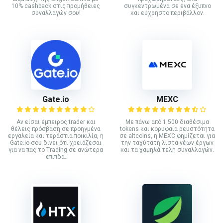
10% cashback στις προμήθειες
συγκεντρωμένα σε ένα έξυπνο
συναλλαγών σου!
και εύχρηστο περιβάλλον.
Gate.io
MEXC
Αν είσαι έμπειρος trader και
Με πάνω από 1.500 διαθέσιμα
θέλεις πρόσβαση σε προηγμένα
tokens και κορυφαία ρευστότητα
εργαλεία και τεράστια ποικιλία, η
σε altcoins, η MEXC φημίζεται για
Gate.io σου δίνει ότι χρειάζεσαι
την ταχύτατη λίστα νέων έργων
για να πας το Trading σε ανώτερα
και τα χαμηλά τέλη συναλλαγών.
επίπδα.