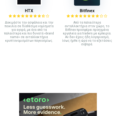
HTX
Bitfinex
Δοκιμάστε την ασφάλεια και την
Από τα παλαιότερα
ποικιλία σε διαθέσιμα νομίσματα
ανταλλακτήρια στον χώρο, το
για αγορά, με ένα από τα
Bitfinex προσφέρει προηγμένα
παλαιότερα και πιο δυνατά «brand
εργαλεία για traders με εμπειρία.
name» σε ανταλλακτήρια
Αν δεν έχεις ήδη λογαριασμό,
κρυπτονομισμάτων παγκοσμίως.
ίσως ήρθε η ώρα να το εξετάσεις
σοβαρά.