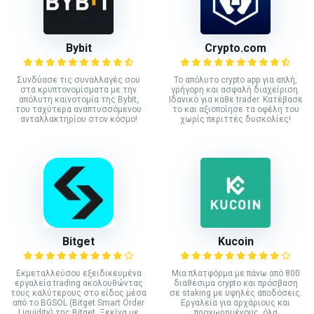
Bybit
Crypto.com
Συνδύασε τις συναλλαγές σου
Το απόλυτο crypto app για απλή,
στα κρυπτονομίσματα με την
γρήγορη και ασφαλή διαχείριση.
απόλυτη καινοτομία της Bybit,
Ιδανικό για κάθε trader. Κατέβασε
του ταχύτερα αναπτυσσόμενου
το και αξιοποίησε τα οφέλη του
ανταλλακτηρίου στον κόσμο!
χωρίς περιττές δυσκολίες!
Bitget
Kucoin
Εκμεταλλεύσου εξειδικευμένα
Mια πλατφόρμα με πάνω από 800
εργαλεία trading ακολουθώντας
διαθέσιμα crypto και πρόσβαση
τους καλύτερους στο είδος μέσα
σε staking με υψηλές αποδόσεις.
από το BGSOL (Bitget Smart Order
Εργαλεία για αρχάριους και
Liquidity) της Bitget. Ξεκίνα με
προχωρημένους, όλα