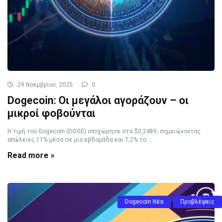
29 Νοεμβρίου, 2025
0
Dogecoin: Οι μεγάλοι αγοράζουν – οι
μικροί φοβούνται
Η τιμή του Dogecoin (DOGE) υποχώρησε στα $0,2489, σημειώνοντας
απώλειες 11% μέσα σε μία εβδομάδα και 7,2% το ...
Read more »
Dogecoin Νέα
Προβλέψεις