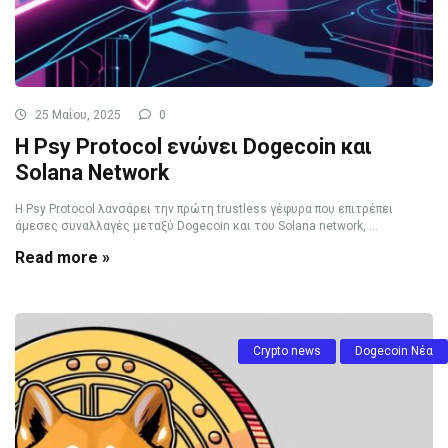
25 Μαΐου, 2025
0
Η Psy Protocol ενώνει Dogecoin και
Solana Network
Η Psy Protocol λανσάρει την πρώτη trustless γέφυρα που επιτρέπει
άμεσες συναλλαγές μεταξύ Dogecoin και του Solana network, ...
Read more »
Crypto news
Dogecoin Νέα