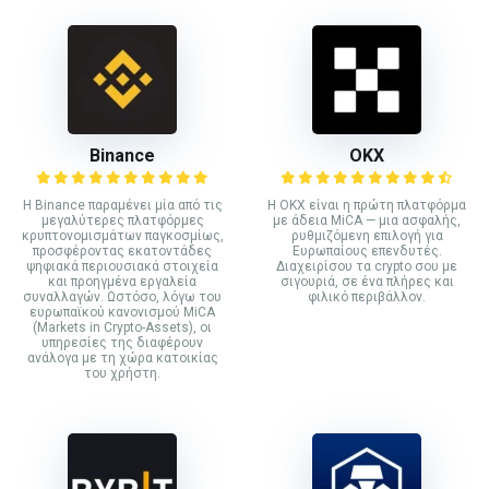
Binance
ΟΚΧ
Η Binance παραμένει μία από τις
Η OKX είναι η πρώτη πλατφόρμα
μεγαλύτερες πλατφόρμες
με άδεια MiCA — μια ασφαλής,
κρυπτονομισμάτων παγκοσμίως,
ρυθμιζόμενη επιλογή για
προσφέροντας εκατοντάδες
Ευρωπαίους επενδυτές.
ψηφιακά περιουσιακά στοιχεία
Διαχειρίσου τα crypto σου με
και προηγμένα εργαλεία
σιγουριά, σε ένα πλήρες και
συναλλαγών. Ωστόσο, λόγω του
φιλικό περιβάλλον.
ευρωπαϊκού κανονισμού MiCA
(Markets in Crypto-Assets), οι
υπηρεσίες της διαφέρουν
ανάλογα με τη χώρα κατοικίας
του χρήστη.