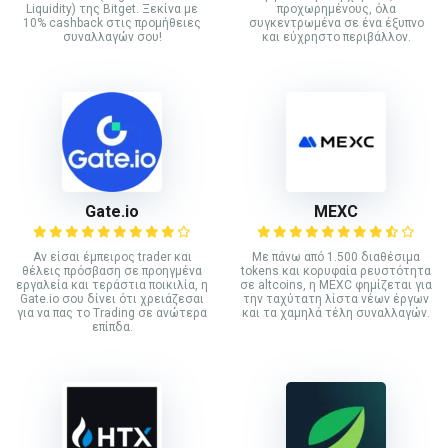
Liquidity) της Bitget. Ξεκίνα με
προχωρημένους, όλα
10% cashback στις προμήθειες
συγκεντρωμένα σε ένα έξυπνο
συναλλαγών σου!
και εύχρηστο περιβάλλον.
Gate.io
MEXC
Αν είσαι έμπειρος trader και
Με πάνω από 1.500 διαθέσιμα
θέλεις πρόσβαση σε προηγμένα
tokens και κορυφαία ρευστότητα
εργαλεία και τεράστια ποικιλία, η
σε altcoins, η MEXC φημίζεται για
Gate.io σου δίνει ότι χρειάζεσαι
την ταχύτατη λίστα νέων έργων
για να πας το Trading σε ανώτερα
και τα χαμηλά τέλη συναλλαγών.
επίπδα.