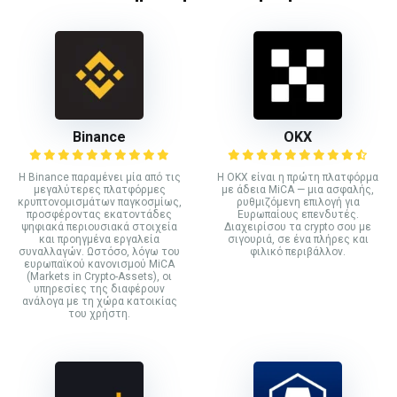
Binance
ΟΚΧ
Η Binance παραμένει μία από τις
Η OKX είναι η πρώτη πλατφόρμα
μεγαλύτερες πλατφόρμες
με άδεια MiCA — μια ασφαλής,
κρυπτονομισμάτων παγκοσμίως,
ρυθμιζόμενη επιλογή για
προσφέροντας εκατοντάδες
Ευρωπαίους επενδυτές.
ψηφιακά περιουσιακά στοιχεία
Διαχειρίσου τα crypto σου με
και προηγμένα εργαλεία
σιγουριά, σε ένα πλήρες και
συναλλαγών. Ωστόσο, λόγω του
φιλικό περιβάλλον.
ευρωπαϊκού κανονισμού MiCA
(Markets in Crypto-Assets), οι
υπηρεσίες της διαφέρουν
ανάλογα με τη χώρα κατοικίας
του χρήστη.