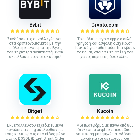
Bybit
Crypto.com
Συνδύασε τις συναλλαγές σου
Το απόλυτο crypto app για απλή,
στα κρυπτονομίσματα με την
γρήγορη και ασφαλή διαχείριση.
απόλυτη καινοτομία της Bybit,
Ιδανικό για κάθε trader. Κατέβασε
του ταχύτερα αναπτυσσόμενου
το και αξιοποίησε τα οφέλη του
ανταλλακτηρίου στον κόσμο!
χωρίς περιττές δυσκολίες!
Bitget
Kucoin
Εκμεταλλεύσου εξειδικευμένα
Mια πλατφόρμα με πάνω από 800
εργαλεία trading ακολουθώντας
διαθέσιμα crypto και πρόσβαση
τους καλύτερους στο είδος μέσα
σε staking με υψηλές αποδόσεις.
από το BGSOL (Bitget Smart Order
Εργαλεία για αρχάριους και