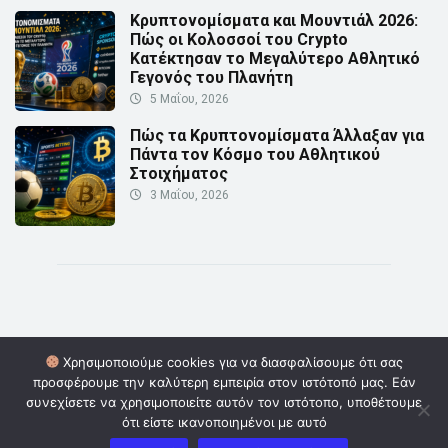
Κρυπτονομίσματα και Μουντιάλ 2026:
Πώς οι Κολοσσοί του Crypto
Κατέκτησαν το Μεγαλύτερο Αθλητικό
Γεγονός του Πλανήτη
5 Μαΐου, 2026
Πώς τα Κρυπτονομίσματα Άλλαξαν για
Πάντα τον Κόσμο του Αθλητικού
Στοιχήματος
3 Μαΐου, 2026
Χρησιμοποιούμε cookies για να διασφαλίσουμε ότι σας
προσφέρουμε την καλύτερη εμπειρία στον ιστότοπό μας. Εάν
© Copyright 2026 | Powered by
Digital Οwners
| Επικοινωνία:
συνεχίσετε να χρησιμοποιείτε αυτόν τον ιστότοπο, υποθέτουμε
info@cryptoinformer.gr
ότι είστε ικανοποιημένοι με αυτό
Πολιτική Απορρήτου
Όροι και Προϋποθέσεις