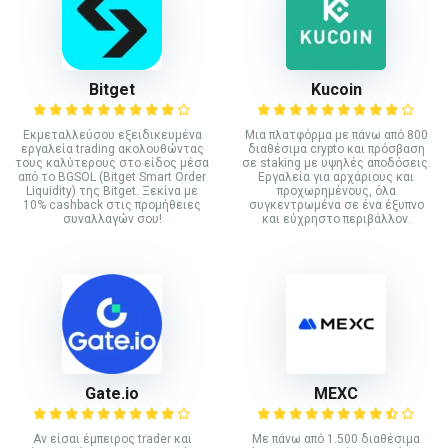
Bitget
Kucoin
Εκμεταλλεύσου εξειδικευμένα
Mια πλατφόρμα με πάνω από 800
εργαλεία trading ακολουθώντας
διαθέσιμα crypto και πρόσβαση
τους καλύτερους στο είδος μέσα
σε staking με υψηλές αποδόσεις.
από το BGSOL (Bitget Smart Order
Εργαλεία για αρχάριους και
Liquidity) της Bitget. Ξεκίνα με
προχωρημένους, όλα
10% cashback στις προμήθειες
συγκεντρωμένα σε ένα έξυπνο
συναλλαγών σου!
και εύχρηστο περιβάλλον.
Gate.io
MEXC
Αν είσαι έμπειρος trader και
Με πάνω από 1.500 διαθέσιμα