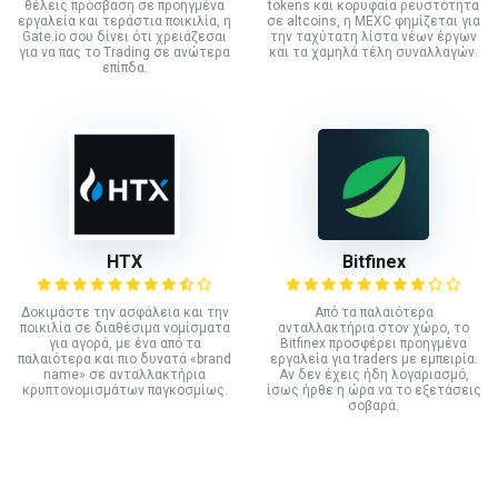
θέλεις πρόσβαση σε προηγμένα
tokens και κορυφαία ρευστότητα
εργαλεία και τεράστια ποικιλία, η
σε altcoins, η MEXC φημίζεται για
Gate.io σου δίνει ότι χρειάζεσαι
την ταχύτατη λίστα νέων έργων
για να πας το Trading σε ανώτερα
και τα χαμηλά τέλη συναλλαγών.
επίπδα.
HTX
Bitfinex
Δοκιμάστε την ασφάλεια και την
Από τα παλαιότερα
ποικιλία σε διαθέσιμα νομίσματα
ανταλλακτήρια στον χώρο, το
για αγορά, με ένα από τα
Bitfinex προσφέρει προηγμένα
παλαιότερα και πιο δυνατά «brand
εργαλεία για traders με εμπειρία.
name» σε ανταλλακτήρια
Αν δεν έχεις ήδη λογαριασμό,
κρυπτονομισμάτων παγκοσμίως.
ίσως ήρθε η ώρα να το εξετάσεις
σοβαρά.