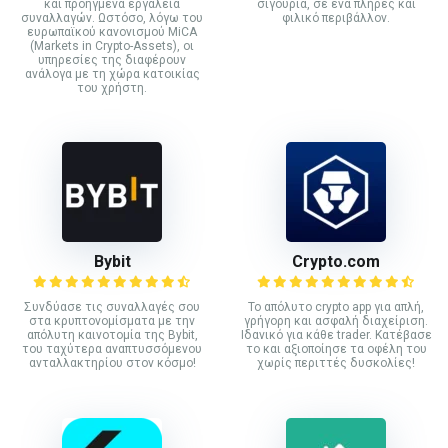
και προηγμένα εργαλεία
σιγουριά, σε ένα πλήρες και
συναλλαγών. Ωστόσο, λόγω του
φιλικό περιβάλλον.
ευρωπαϊκού κανονισμού MiCA
(Markets in Crypto-Assets), οι
υπηρεσίες της διαφέρουν
ανάλογα με τη χώρα κατοικίας
του χρήστη.
Bybit
Crypto.com
Συνδύασε τις συναλλαγές σου
Το απόλυτο crypto app για απλή,
στα κρυπτονομίσματα με την
γρήγορη και ασφαλή διαχείριση.
απόλυτη καινοτομία της Bybit,
Ιδανικό για κάθε trader. Κατέβασε
του ταχύτερα αναπτυσσόμενου
το και αξιοποίησε τα οφέλη του
ανταλλακτηρίου στον κόσμο!
χωρίς περιττές δυσκολίες!