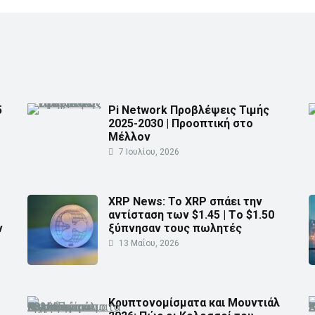
5
Pi Network Προβλέψεις Τιμής
2025-2030 | Προοπτική στο
Μέλλον
7 Ιουλίου, 2026
XRP News: Το XRP σπάει την
αντίσταση των $1.45 | Τo $1.50
ν
ξύπνησαν τους πωλητές
13 Μαΐου, 2026
Κρυπτονομίσματα και Μουντιάλ