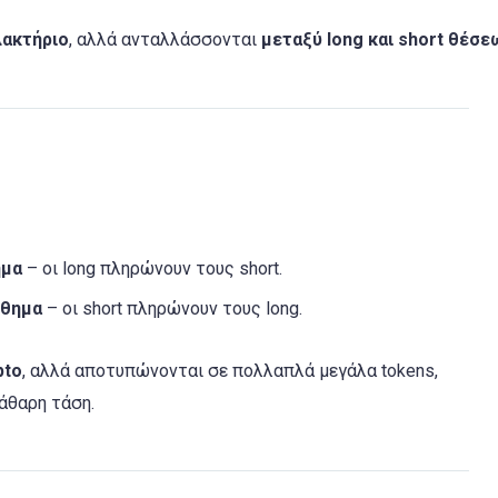
λακτήριο
, αλλά ανταλλάσσονται
μεταξύ long και short θέσε
ημα
– οι long πληρώνουν τους short.
σθημα
– οι short πληρώνουν τους long.
pto
, αλλά αποτυπώνονται σε πολλαπλά μεγάλα tokens,
κάθαρη τάση.