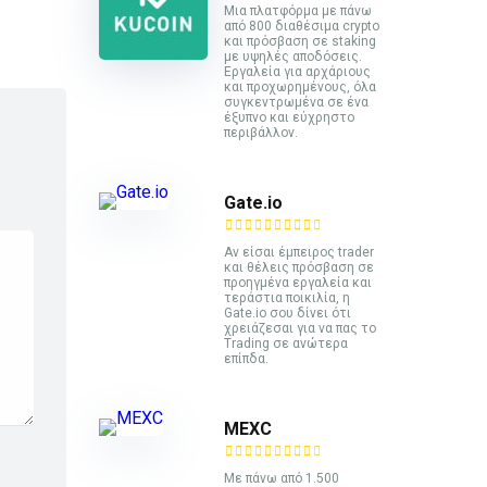
Mια πλατφόρμα με πάνω
από 800 διαθέσιμα crypto
και πρόσβαση σε staking
με υψηλές αποδόσεις.
Εργαλεία για αρχάριους
και προχωρημένους, όλα
συγκεντρωμένα σε ένα
έξυπνο και εύχρηστο
περιβάλλον.
Gate.io
Αν είσαι έμπειρος trader
και θέλεις πρόσβαση σε
προηγμένα εργαλεία και
τεράστια ποικιλία, η
Gate.io σου δίνει ότι
χρειάζεσαι για να πας το
Trading σε ανώτερα
επίπδα.
MEXC
Με πάνω από 1.500