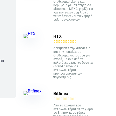
διαθέσιμα tokens και
κορυφαία ρευστότητα σε
altcoins, η MEXC φημίζεται
για την ταχύτατη λίστα
νέων έργων και τα χαμηλά
τέλη συναλλαγών.
HTX
Δοκιμάστε την ασφάλεια
και την ποικιλία σε
διαθέσιμα νομίσματα για
αγορά, με ένα από τα
ορά
παλαιότερα και πιο δυνατά
«brand name» σε
ανταλλακτήρια
κρυπτονομισμάτων
παγκοσμίως.
Bitfinex
Από τα παλαιότερα
ανταλλακτήρια στον χώρο,
το Bitfinex προσφέρει