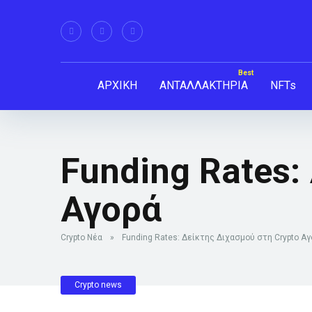
ΑΡΧΙΚΗ
ΑΝΤΑΛΛΑΚΤΗΡΙΑ
NFTs
Funding Rates:
Αγορά
Crypto Νέα
»
Funding Rates: Δείκτης Διχασμού στη Crypto Α
Crypto news