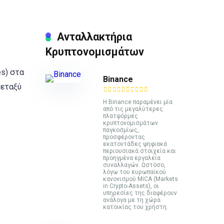
Ανταλλακτήρια
Κρυπτονομισμάτων
es) στα
Binance
μεταξύ
Η Binance παραμένει μία
από τις μεγαλύτερες
πλατφόρμες
κρυπτονομισμάτων
παγκοσμίως,
προσφέροντας
εκατοντάδες ψηφιακά
περιουσιακά στοιχεία και
προηγμένα εργαλεία
συναλλαγών. Ωστόσο,
λόγω του ευρωπαϊκού
κανονισμού MiCA (Markets
in Crypto-Assets), οι
υπηρεσίες της διαφέρουν
ανάλογα με τη χώρα
κατοικίας του χρήστη.