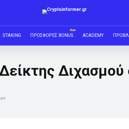
STAKING
ΠΡΟΣΦΟΡΕΣ BONUS
ACADEMY
ΠΡΟΒΛ
 Δείκτης Διχασμού 
γορά