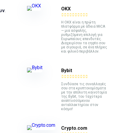
ΟΚΧ
ων
.
Η OKX είναι η πρώτη
πλατφόρμα με άδεια MiCA
— μια ασφαλής,
ρυθμιζόμενη επιλογή για
Ευρωπαίους επενδυτές.
Διαχειρίσου τα crypto σου
με σιγουριά, σε ένα πλήρες
και φιλικό περιβάλλον.
Bybit
Συνδύασε τις συναλλαγές
σου στα κρυπτονομίσματα
με την απόλυτη καινοτομία
της Bybit, του ταχύτερα
αναπτυσσόμενου
ανταλλακτηρίου στον
κόσμο!
Crypto.com