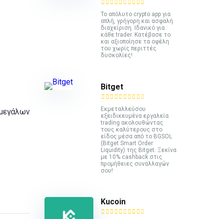
Το απόλυτο crypto app για
απλή, γρήγορη και ασφαλή
διαχείριση. Ιδανικό για
κάθε trader. Κατέβασε το
και αξιοποίησε τα οφέλη
του χωρίς περιττές
δυσκολίες!
Bitget
Εκμεταλλεύσου
 μεγάλων
εξειδικευμένα εργαλεία
trading ακολουθώντας
τους καλύτερους στο
είδος μέσα από το BGSOL
(Bitget Smart Order
Liquidity) της Bitget. Ξεκίνα
με 10% cashback στις
προμήθειες συναλλαγών
σου!
Kucoin