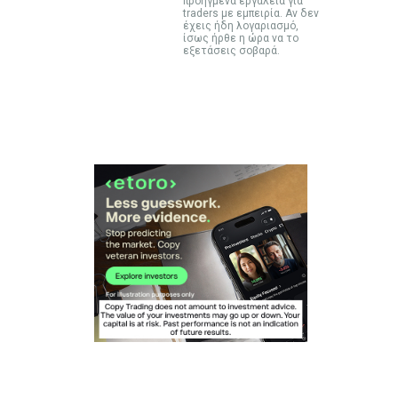
προηγμένα εργαλεία για
traders με εμπειρία. Αν δεν
έχεις ήδη λογαριασμό,
ίσως ήρθε η ώρα να το
εξετάσεις σοβαρά.