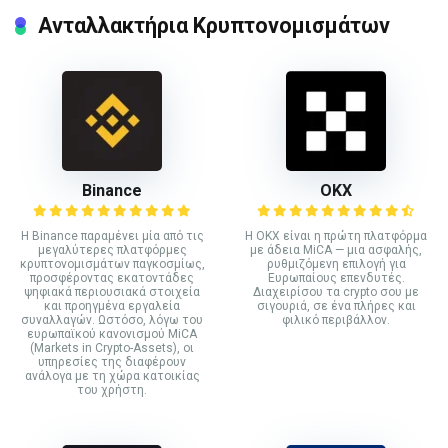
Ανταλλακτήρια Κρυπτονομισμάτων
Binance
ΟΚΧ
Η Binance παραμένει μία από τις
Η OKX είναι η πρώτη πλατφόρμα
μεγαλύτερες πλατφόρμες
με άδεια MiCA — μια ασφαλής,
κρυπτονομισμάτων παγκοσμίως,
ρυθμιζόμενη επιλογή για
προσφέροντας εκατοντάδες
Ευρωπαίους επενδυτές.
ψηφιακά περιουσιακά στοιχεία
Διαχειρίσου τα crypto σου με
και προηγμένα εργαλεία
σιγουριά, σε ένα πλήρες και
συναλλαγών. Ωστόσο, λόγω του
φιλικό περιβάλλον.
ευρωπαϊκού κανονισμού MiCA
(Markets in Crypto-Assets), οι
υπηρεσίες της διαφέρουν
ανάλογα με τη χώρα κατοικίας
του χρήστη.