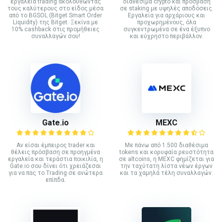
εργαλεία trading ακολουθώντας
διαθέσιμα crypto και πρόσβαση
τους καλύτερους στο είδος μέσα
σε staking με υψηλές αποδόσεις.
από το BGSOL (Bitget Smart Order
Εργαλεία για αρχάριους και
Liquidity) της Bitget. Ξεκίνα με
προχωρημένους, όλα
10% cashback στις προμήθειες
συγκεντρωμένα σε ένα έξυπνο
συναλλαγών σου!
και εύχρηστο περιβάλλον.
Gate.io
MEXC
Αν είσαι έμπειρος trader και
Με πάνω από 1.500 διαθέσιμα
θέλεις πρόσβαση σε προηγμένα
tokens και κορυφαία ρευστότητα
εργαλεία και τεράστια ποικιλία, η
σε altcoins, η MEXC φημίζεται για
Gate.io σου δίνει ότι χρειάζεσαι
την ταχύτατη λίστα νέων έργων
για να πας το Trading σε ανώτερα
και τα χαμηλά τέλη συναλλαγών.
επίπδα.