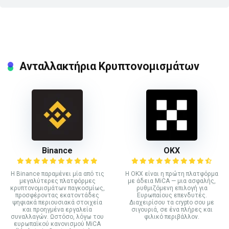
Ανταλλακτήρια Κρυπτονομισμάτων
Binance
ΟΚΧ
Η Binance παραμένει μία από τις
Η OKX είναι η πρώτη πλατφόρμα
μεγαλύτερες πλατφόρμες
με άδεια MiCA — μια ασφαλής,
κρυπτονομισμάτων παγκοσμίως,
ρυθμιζόμενη επιλογή για
προσφέροντας εκατοντάδες
Ευρωπαίους επενδυτές.
ψηφιακά περιουσιακά στοιχεία
Διαχειρίσου τα crypto σου με
και προηγμένα εργαλεία
σιγουριά, σε ένα πλήρες και
συναλλαγών. Ωστόσο, λόγω του
φιλικό περιβάλλον.
ευρωπαϊκού κανονισμού MiCA