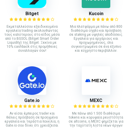
Bitget
Kucoin
Εκμεταλλεύσου εξειδικευμένα
Mια πλατφόρμα με πάνω από 800
εργαλεία trading ακολουθώντας
διαθέσιμα crypto και πρόσβαση
τους καλύτερους στο είδος μέσα
σε staking με υψηλές αποδόσεις.
από το BGSOL (Bitget Smart Order
Εργαλεία για αρχάριους και
Liquidity) της Bitget. Ξεκίνα με
προχωρημένους, όλα
10% cashback στις προμήθειες
συγκεντρωμένα σε ένα έξυπνο
συναλλαγών σου!
και εύχρηστο περιβάλλον.
Gate.io
MEXC
Αν είσαι έμπειρος trader και
Με πάνω από 1.500 διαθέσιμα
θέλεις πρόσβαση σε προηγμένα
tokens και κορυφαία ρευστότητα
εργαλεία και τεράστια ποικιλία, η
σε altcoins, η MEXC φημίζεται για
Gate.io σου δίνει ότι χρειάζεσαι
την ταχύτατη λίστα νέων έργων