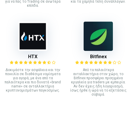
για να πας το Trading σε ανώτερα
και τα χαμηλά τέλη συναλλαγών.
επίπδα.
HTX
Bitfinex
Δοκιμάστε την ασφάλεια και την
Από τα παλαιότερα
ποικιλία σε διαθέσιμα νομίσματα
ανταλλακτήρια στον χώρο, το
για αγορά, με ένα από τα
Bitfinex προσφέρει προηγμένα
παλαιότερα και πιο δυνατά «brand
εργαλεία για traders με εμπειρία.
name» σε ανταλλακτήρια
Αν δεν έχεις ήδη λογαριασμό,
κρυπτονομισμάτων παγκοσμίως.
ίσως ήρθε η ώρα να το εξετάσεις
σοβαρά.