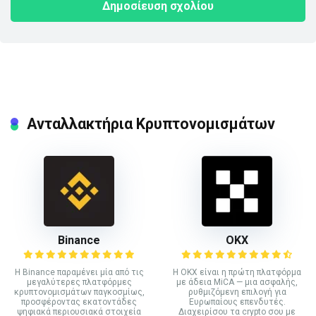
Ανταλλακτήρια Κρυπτονομισμάτων
Binance
ΟΚΧ
Η Binance παραμένει μία από τις
Η OKX είναι η πρώτη πλατφόρμα
μεγαλύτερες πλατφόρμες
με άδεια MiCA — μια ασφαλής,
κρυπτονομισμάτων παγκοσμίως,
ρυθμιζόμενη επιλογή για
προσφέροντας εκατοντάδες
Ευρωπαίους επενδυτές.
ψηφιακά περιουσιακά στοιχεία
Διαχειρίσου τα crypto σου με