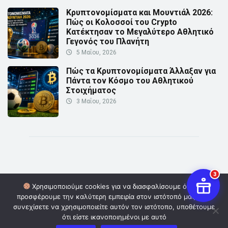
Κρυπτονομίσματα και Μουντιάλ 2026:
Πώς οι Κολοσσοί του Crypto
Κατέκτησαν το Μεγαλύτερο Αθλητικό
Γεγονός του Πλανήτη
5 Μαΐου, 2026
Πώς τα Κρυπτονομίσματα Άλλαξαν για
Πάντα τον Κόσμο του Αθλητικού
Στοιχήματος
3 Μαΐου, 2026
3
Χρησιμοποιούμε cookies για να διασφαλίσουμε ότι σας
προσφέρουμε την καλύτερη εμπειρία στον ιστότοπό μας. Εάν
© Copyright 2026 | Powered by
Digital Οwners
| Επικοινωνία:
συνεχίσετε να χρησιμοποιείτε αυτόν τον ιστότοπο, υποθέτουμε
info@cryptoinformer.gr
ότι είστε ικανοποιημένοι με αυτό
Πολιτική Απορρήτου
Όροι και Προϋποθέσεις