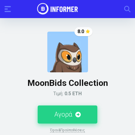
8.0
MoonBids Collection
Τιμή:
0.5 ETH
Αγορά
Όροι&Προϋποθέσεις