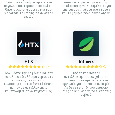
θέλεις πρόσβαση σε προηγμένα
tokens και κορυφαία ρευστότητα
εργαλεία και τεράστια ποικιλία, η
σε altcoins, η MEXC φημίζεται για
Gate.io σου δίνει ότι χρειάζεσαι
την ταχύτατη λίστα νέων έργων
για να πας το Trading σε ανώτερα
και τα χαμηλά τέλη συναλλαγών.
επίπδα.
HTX
Bitfinex
Δοκιμάστε την ασφάλεια και την
Από τα παλαιότερα
ποικιλία σε διαθέσιμα νομίσματα
ανταλλακτήρια στον χώρο, το
για αγορά, με ένα από τα
Bitfinex προσφέρει προηγμένα
παλαιότερα και πιο δυνατά «brand
εργαλεία για traders με εμπειρία.
name» σε ανταλλακτήρια
Αν δεν έχεις ήδη λογαριασμό,
κρυπτονομισμάτων παγκοσμίως.
ίσως ήρθε η ώρα να το εξετάσεις
σοβαρά.