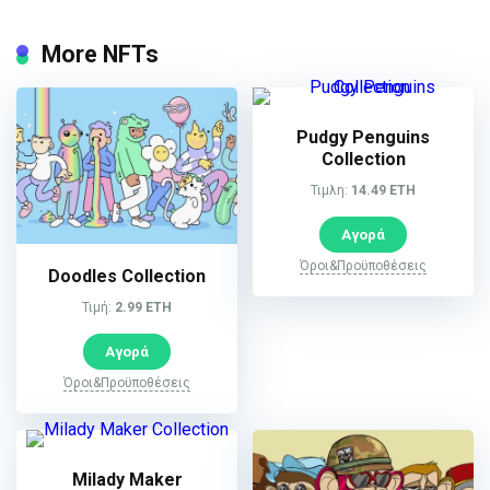
More NFTs
Pudgy Penguins
Collection
Τιμλη:
14.49 ETH
Αγορά
Όροι&Προϋποθέσεις
Doodles Collection
Τιμή:
2.99 ETH
Αγορά
Όροι&Προϋποθέσεις
Milady Maker