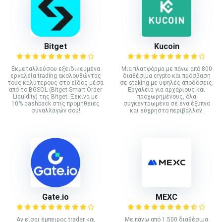
Bitget
Kucoin
Εκμεταλλεύσου εξειδικευμένα
Mια πλατφόρμα με πάνω από 800
εργαλεία trading ακολουθώντας
διαθέσιμα crypto και πρόσβαση
τους καλύτερους στο είδος μέσα
σε staking με υψηλές αποδόσεις.
από το BGSOL (Bitget Smart Order
Εργαλεία για αρχάριους και
Liquidity) της Bitget. Ξεκίνα με
προχωρημένους, όλα
10% cashback στις προμήθειες
συγκεντρωμένα σε ένα έξυπνο
συναλλαγών σου!
και εύχρηστο περιβάλλον.
Gate.io
MEXC
Αν είσαι έμπειρος trader και
Με πάνω από 1.500 διαθέσιμα