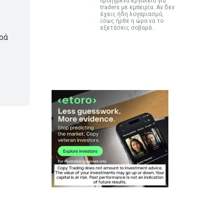
προηγμένα εργαλεία για
traders με εμπειρία. Αν δεν
έχεις ήδη λογαριασμό,
ίσως ήρθε η ώρα να το
εξετάσεις σοβαρά.
ορά