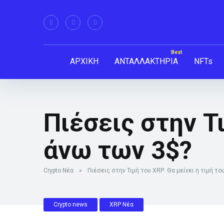
ΑΡΧΙΚΗ
ΑΝΤΑΛΛΑΚΤΗΡΙΑ
NFTs
Πιέσεις στην Τι
άνω των 3$?
Crypto Νέα
»
Πιέσεις στην Τιμή του XRP: Θα μείνει η τιμή το
Crypto news
XRP Νέα