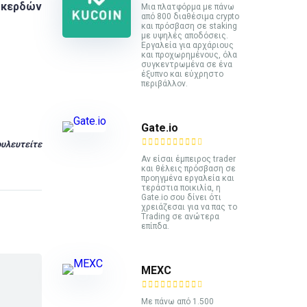
ς κερδών
Mια πλατφόρμα με πάνω
από 800 διαθέσιμα crypto
και πρόσβαση σε staking
με υψηλές αποδόσεις.
Εργαλεία για αρχάριους
και προχωρημένους, όλα
συγκεντρωμένα σε ένα
έξυπνο και εύχρηστο
περιβάλλον.
Gate.io
υλευτείτε
Αν είσαι έμπειρος trader
και θέλεις πρόσβαση σε
προηγμένα εργαλεία και
τεράστια ποικιλία, η
Gate.io σου δίνει ότι
χρειάζεσαι για να πας το
Trading σε ανώτερα
επίπδα.
MEXC
Με πάνω από 1.500