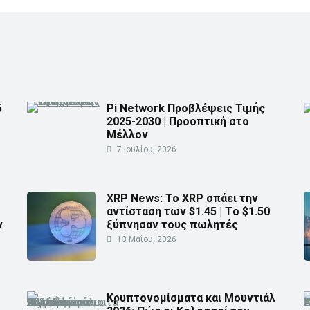
5
Pi Network Προβλέψεις Τιμής
2025-2030 | Προοπτική στο
Μέλλον
7 Ιουλίου, 2026
XRP News: Το XRP σπάει την
αντίσταση των $1.45 | Τo $1.50
ν
ξύπνησαν τους πωλητές
13 Μαΐου, 2026
Κρυπτονομίσματα και Μουντιάλ