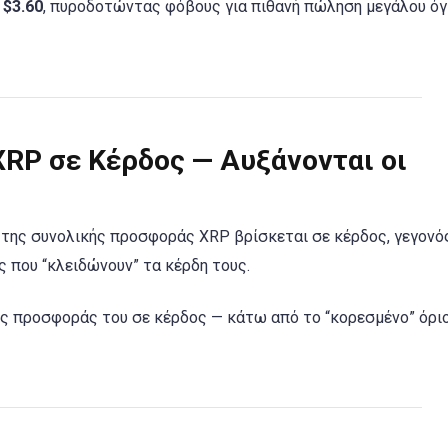
ν
$3.60
, πυροδοτώντας φόβους για πιθανή πώληση μεγάλου ό
XRP σε Κέρδος — Αυξάνονται οι
της συνολικής προσφοράς XRP βρίσκεται σε κέρδος, γεγονό
 που “κλειδώνουν” τα κέρδη τους.
ς προσφοράς του σε κέρδος — κάτω από το “κορεσμένο” όρι