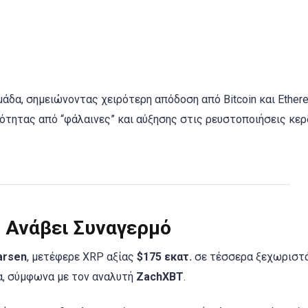
άδα, σημειώνοντας χειρότερη απόδοση από Bitcoin και Ether
ότητας από “φάλαινες” και αύξησης στις ρευστοποιήσεις κερ
e Ανάβει Συναγερμό
arsen
, μετέφερε XRP αξίας
$175 εκατ.
σε τέσσερα ξεχωριστά
α, σύμφωνα με τον αναλυτή
ZachXBT
.