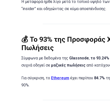
Η μεταφορά ήρθε λίγο μετά το τοπικό υψηλό τω
“insider” και οδηγώντας σε κύμα αποεπένδυσης.
💰 Το 93% της Προσφοράς 
Πωλήσεις
Σύμφωνα με δεδομένα της
Glassnode
,
το 93.24%
συχνά οδηγεί σε
μαζικές πωλήσεις
από κατόχους
Για σύγκριση, το
Ethereum
έχει περίπου
84.7%
τη
90%.