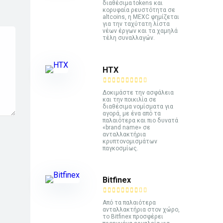
διαθέσιμα tokens και
κορυφαία ρευστότητα σε
altcoins, η MEXC φημίζεται
για την ταχύτατη λίστα
νέων έργων και τα χαμηλά
τέλη συναλλαγών.
HTX
Δοκιμάστε την ασφάλεια
και την ποικιλία σε
διαθέσιμα νομίσματα για
αγορά, με ένα από τα
παλαιότερα και πιο δυνατά
«brand name» σε
ανταλλακτήρια
κρυπτονομισμάτων
παγκοσμίως.
Bitfinex
Από τα παλαιότερα
ανταλλακτήρια στον χώρο,
το Bitfinex προσφέρει