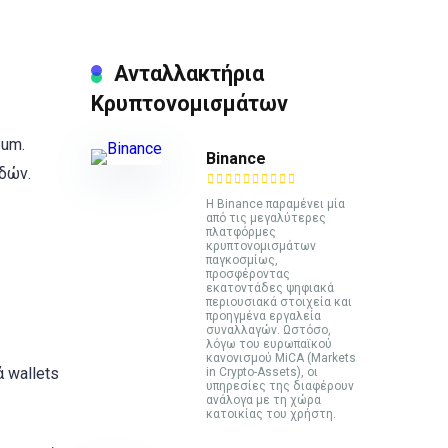
Ανταλλακτήρια
Κρυπτονομισμάτων
eum.
Binance
δών.
Η Binance παραμένει μία
από τις μεγαλύτερες
πλατφόρμες
κρυπτονομισμάτων
παγκοσμίως,
προσφέροντας
εκατοντάδες ψηφιακά
περιουσιακά στοιχεία και
προηγμένα εργαλεία
συναλλαγών. Ωστόσο,
λόγω του ευρωπαϊκού
κανονισμού MiCA (Markets
 wallets
in Crypto-Assets), οι
υπηρεσίες της διαφέρουν
ανάλογα με τη χώρα
κατοικίας του χρήστη.