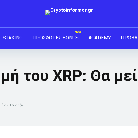
STAKING
ΠΡΟΣΦΟΡΕΣ BONUS
ACADEMY
ΠΡΟΒΛ
μή του XRP: Θα μεί
υ άνω των 3$?