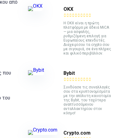
γκου από
ΟΚΧ
Η OKX είναι η πρώτη
πλατφόρμα με άδεια MiCA
— μια ασφαλής,
ρυθμιζόμενη επιλογή για
Ευρωπαίους επενδυτές.
Διαχειρίσου τα crypto σου
με σιγουριά, σε ένα πλήρες
και φιλικό περιβάλλον.
ς που
Bybit
Συνδύασε τις συναλλαγές
σου στα κρυπτονομίσματα
με την απόλυτη καινοτομία
ο του
της Bybit, του ταχύτερα
αναπτυσσόμενου
ανταλλακτηρίου στον
κόσμο!
Crypto.com