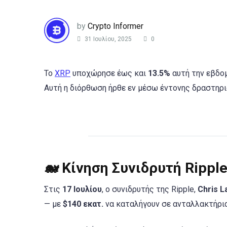
by
Crypto Informer
31 Ιουλίου, 2025
0
Το
XRP
υποχώρησε έως και
13.5%
αυτή την εβδομ
Αυτή η διόρθωση ήρθε εν μέσω έντονης δραστηρι
🐋 Κίνηση Συνιδρυτή Rippl
Στις
17 Ιουλίου
, ο συνιδρυτής της Ripple,
Chris L
— με
$140 εκατ.
να καταλήγουν σε ανταλλακτήρι