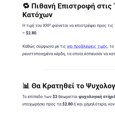
🔁 Πιθανή Επιστροφή στις
Κατόχων
Η τιμή του XRP φαίνεται να επιστρέφει προς τις
– $2.80
.
Καθώς σύμφωνα με τις
xrp προβλέψεις τιμής
, τ
ρευστοποιημένα κέρδη, τα οποία έσπευσαν να κα
📊 Θα Κρατηθεί το Ψυχολογ
Το επίπεδο των
$3
θεωρείται
ψυχολογική στήρι
υποχωρήσει προς τα
$2.80
ή και χαμηλότερα, κο