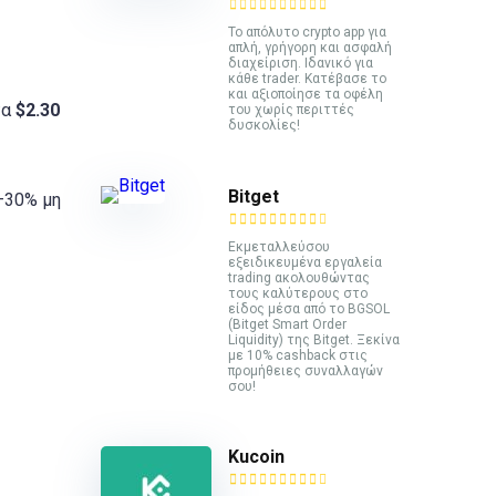
Το απόλυτο crypto app για
απλή, γρήγορη και ασφαλή
διαχείριση. Ιδανικό για
κάθε trader. Κατέβασε το
και αξιοποίησε τα οφέλη
τα
$2.30
του χωρίς περιττές
δυσκολίες!
Bitget
0–30% μη
Εκμεταλλεύσου
εξειδικευμένα εργαλεία
trading ακολουθώντας
τους καλύτερους στο
είδος μέσα από το BGSOL
(Bitget Smart Order
Liquidity) της Bitget. Ξεκίνα
με 10% cashback στις
προμήθειες συναλλαγών
σου!
Kucoin