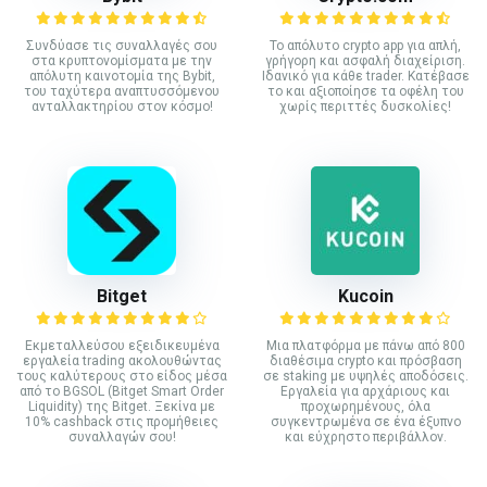
Συνδύασε τις συναλλαγές σου
Το απόλυτο crypto app για απλή,
στα κρυπτονομίσματα με την
γρήγορη και ασφαλή διαχείριση.
απόλυτη καινοτομία της Bybit,
Ιδανικό για κάθε trader. Κατέβασε
του ταχύτερα αναπτυσσόμενου
το και αξιοποίησε τα οφέλη του
ανταλλακτηρίου στον κόσμο!
χωρίς περιττές δυσκολίες!
Bitget
Kucoin
Εκμεταλλεύσου εξειδικευμένα
Mια πλατφόρμα με πάνω από 800
εργαλεία trading ακολουθώντας
διαθέσιμα crypto και πρόσβαση
τους καλύτερους στο είδος μέσα
σε staking με υψηλές αποδόσεις.
από το BGSOL (Bitget Smart Order
Εργαλεία για αρχάριους και
Liquidity) της Bitget. Ξεκίνα με
προχωρημένους, όλα
10% cashback στις προμήθειες
συγκεντρωμένα σε ένα έξυπνο
συναλλαγών σου!
και εύχρηστο περιβάλλον.