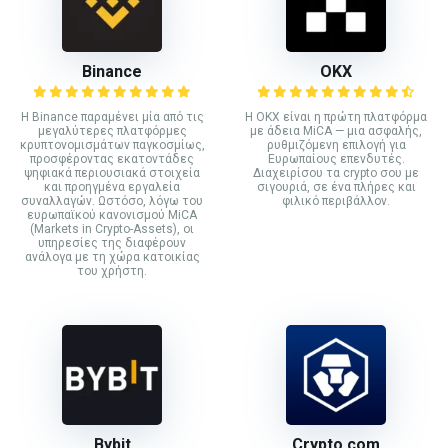
Binance
ΟΚΧ
Η Binance παραμένει μία από τις
Η OKX είναι η πρώτη πλατφόρμα
μεγαλύτερες πλατφόρμες
με άδεια MiCA — μια ασφαλής,
κρυπτονομισμάτων παγκοσμίως,
ρυθμιζόμενη επιλογή για
προσφέροντας εκατοντάδες
Ευρωπαίους επενδυτές.
ψηφιακά περιουσιακά στοιχεία
Διαχειρίσου τα crypto σου με
και προηγμένα εργαλεία
σιγουριά, σε ένα πλήρες και
συναλλαγών. Ωστόσο, λόγω του
φιλικό περιβάλλον.
ευρωπαϊκού κανονισμού MiCA
(Markets in Crypto-Assets), οι
υπηρεσίες της διαφέρουν
ανάλογα με τη χώρα κατοικίας
του χρήστη.
Bybit
Crypto.com