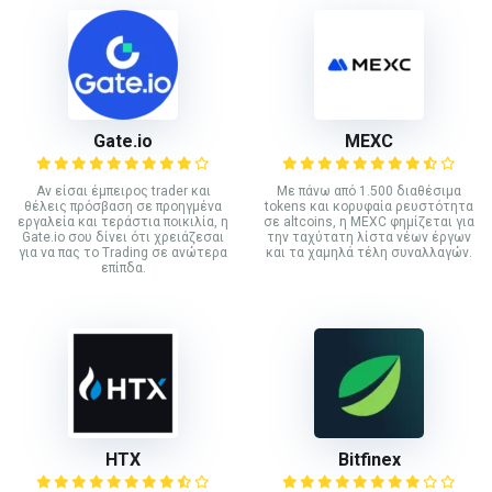
Gate.io
MEXC
Αν είσαι έμπειρος trader και
Με πάνω από 1.500 διαθέσιμα
θέλεις πρόσβαση σε προηγμένα
tokens και κορυφαία ρευστότητα
εργαλεία και τεράστια ποικιλία, η
σε altcoins, η MEXC φημίζεται για
Gate.io σου δίνει ότι χρειάζεσαι
την ταχύτατη λίστα νέων έργων
για να πας το Trading σε ανώτερα
και τα χαμηλά τέλη συναλλαγών.
επίπδα.
HTX
Bitfinex