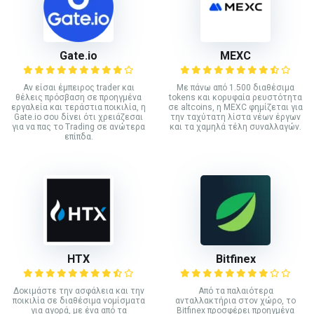
Gate.io
MEXC
Αν είσαι έμπειρος trader και
Με πάνω από 1.500 διαθέσιμα
θέλεις πρόσβαση σε προηγμένα
tokens και κορυφαία ρευστότητα
εργαλεία και τεράστια ποικιλία, η
σε altcoins, η MEXC φημίζεται για
Gate.io σου δίνει ότι χρειάζεσαι
την ταχύτατη λίστα νέων έργων
για να πας το Trading σε ανώτερα
και τα χαμηλά τέλη συναλλαγών.
επίπδα.
HTX
Bitfinex
Δοκιμάστε την ασφάλεια και την
Από τα παλαιότερα
ποικιλία σε διαθέσιμα νομίσματα
ανταλλακτήρια στον χώρο, το
για αγορά, με ένα από τα
Bitfinex προσφέρει προηγμένα