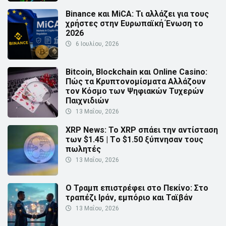
Binance και MiCA: Τι αλλάζει για τους
χρήστες στην Ευρωπαϊκή Ένωση το
2026
6 Ιουλίου, 2026
Bitcoin, Blockchain και Online Casino:
Πώς τα Κρυπτονομίσματα Αλλάζουν
τον Κόσμο των Ψηφιακών Τυχερών
Παιχνιδιών
13 Μαΐου, 2026
XRP News: Το XRP σπάει την αντίσταση
των $1.45 | Τo $1.50 ξύπνησαν τους
πωλητές
13 Μαΐου, 2026
Ο Τραμπ επιστρέφει στο Πεκίνο: Στο
τραπέζι Ιράν, εμπόριο και Ταϊβάν
13 Μαΐου, 2026