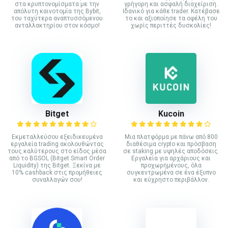
στα κρυπτονομίσματα με την
γρήγορη και ασφαλή διαχείριση.
απόλυτη καινοτομία της Bybit,
Ιδανικό για κάθε trader. Κατέβασε
του ταχύτερα αναπτυσσόμενου
το και αξιοποίησε τα οφέλη του
ανταλλακτηρίου στον κόσμο!
χωρίς περιττές δυσκολίες!
Bitget
Kucoin
Εκμεταλλεύσου εξειδικευμένα
Mια πλατφόρμα με πάνω από 800
εργαλεία trading ακολουθώντας
διαθέσιμα crypto και πρόσβαση
τους καλύτερους στο είδος μέσα
σε staking με υψηλές αποδόσεις.
από το BGSOL (Bitget Smart Order
Εργαλεία για αρχάριους και
Liquidity) της Bitget. Ξεκίνα με
προχωρημένους, όλα
10% cashback στις προμήθειες
συγκεντρωμένα σε ένα έξυπνο
συναλλαγών σου!
και εύχρηστο περιβάλλον.