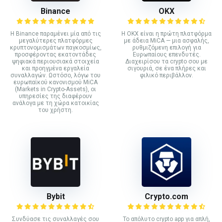
Binance
ΟΚΧ
Η Binance παραμένει μία από τις
Η OKX είναι η πρώτη πλατφόρμα
μεγαλύτερες πλατφόρμες
με άδεια MiCA — μια ασφαλής,
κρυπτονομισμάτων παγκοσμίως,
ρυθμιζόμενη επιλογή για
προσφέροντας εκατοντάδες
Ευρωπαίους επενδυτές.
ψηφιακά περιουσιακά στοιχεία
Διαχειρίσου τα crypto σου με
και προηγμένα εργαλεία
σιγουριά, σε ένα πλήρες και
συναλλαγών. Ωστόσο, λόγω του
φιλικό περιβάλλον.
ευρωπαϊκού κανονισμού MiCA
(Markets in Crypto-Assets), οι
υπηρεσίες της διαφέρουν
ανάλογα με τη χώρα κατοικίας
του χρήστη.
Bybit
Crypto.com
Συνδύασε τις συναλλαγές σου
Το απόλυτο crypto app για απλή,