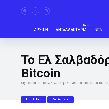
ΑΡΧΙΚΗ
ΑΝΤΑΛΛΑΚΤΗΡΙΑ
NFTs
Το Ελ Σαλβαδόρ
Bitcoin
Crypto Νέα
»
Το Ελ Σαλβαδόρ Ενισχύει τα Αποθέματά του σε 
Bitcoin Νέα
Crypto news