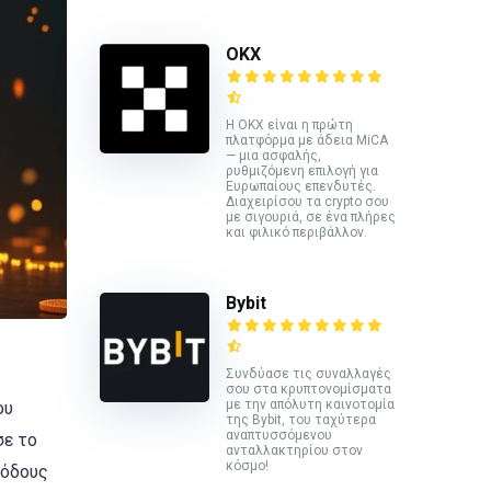
ΟΚΧ
Η OKX είναι η πρώτη
πλατφόρμα με άδεια MiCA
— μια ασφαλής,
ρυθμιζόμενη επιλογή για
Ευρωπαίους επενδυτές.
Διαχειρίσου τα crypto σου
με σιγουριά, σε ένα πλήρες
και φιλικό περιβάλλον.
Bybit
Συνδύασε τις συναλλαγές
σου στα κρυπτονομίσματα
με την απόλυτη καινοτομία
ου
της Bybit, του ταχύτερα
αναπτυσσόμενου
σε το
ανταλλακτηρίου στον
κόσμο!
ιόδους