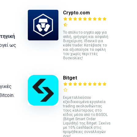
Crypto.com
Το απόλυτο crypto app για
ατηγική
απλή, γρήγορη και ασφαλή
διαχείριση. Ιδανικό για
υργεί ως
κάθε trader. Κατέβασε το
και αξιοποίησε τα οφέλη
του χωρίς περιττές
δυσκολίες!
Bitget
γικές
itcoin.
Εκμεταλλεύσου
εξειδικευμένα εργαλεία
trading ακολουθώντας
τους καλύτερους στο
είδος μέσα από το BGSOL
(Bitget Smart Order
Liquidity) της Bitget. Ξεκίνα
με 10% cashback στις
προμήθειες συναλλαγών
σου!