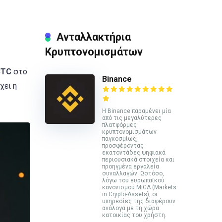
Ανταλλακτήρια
Κρυπτονομισμάτων
BTC
στο
Binance
χει η
Η Binance παραμένει μία
από τις μεγαλύτερες
πλατφόρμες
κρυπτονομισμάτων
παγκοσμίως,
προσφέροντας
εκατοντάδες ψηφιακά
περιουσιακά στοιχεία και
προηγμένα εργαλεία
συναλλαγών. Ωστόσο,
λόγω του ευρωπαϊκού
κανονισμού MiCA (Markets
in Crypto-Assets), οι
υπηρεσίες της διαφέρουν
ανάλογα με τη χώρα
κατοικίας του χρήστη.