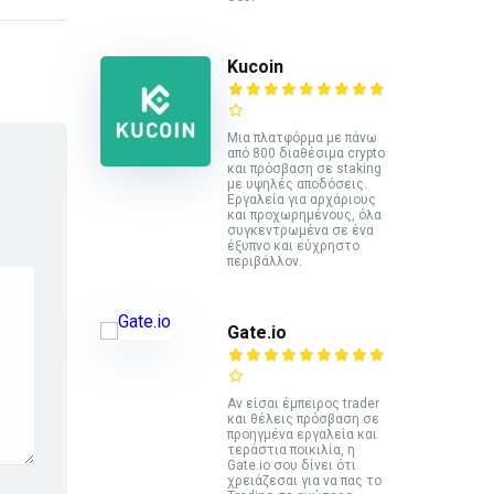
Kucoin
Mια πλατφόρμα με πάνω
από 800 διαθέσιμα crypto
και πρόσβαση σε staking
με υψηλές αποδόσεις.
Εργαλεία για αρχάριους
και προχωρημένους, όλα
συγκεντρωμένα σε ένα
έξυπνο και εύχρηστο
περιβάλλον.
Gate.io
Αν είσαι έμπειρος trader
και θέλεις πρόσβαση σε
προηγμένα εργαλεία και
τεράστια ποικιλία, η
Gate.io σου δίνει ότι
χρειάζεσαι για να πας το