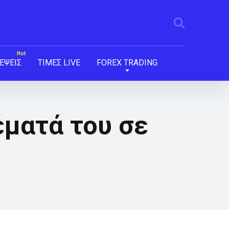
ΕΨΕΙΣ
ΤΙΜΕΣ LIVE
FOREX TRADING
έματά του σε