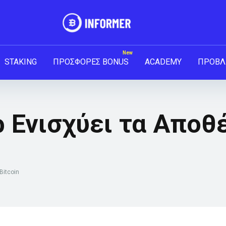
STAKING
ΠΡΟΣΦΟΡΕΣ BONUS
ACADEMY
ΠΡΟΒΛ
 Ενισχύει τα Αποθ
Bitcoin