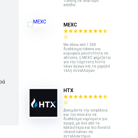
Trading σε ανώτερα
επίπδα.
MEXC
Με πάνω από 1.500
διαθέσιμα tokens και
κορυφαία ρευστότητα σε
altcoins, η MEXC φημίζεται
για την ταχύτατη λίστα
νέων έργων και τα χαμηλά
τέλη συναλλαγών.
ορά
HTX
Δοκιμάστε την ασφάλεια
και την ποικιλία σε
διαθέσιμα νομίσματα για
αγορά, με ένα από τα
παλαιότερα και πιο δυνατά
«brand name» σε
ανταλλακτήρια