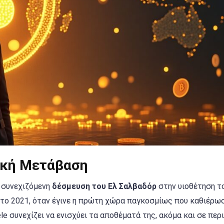
ακή Μετάβαση
η συνεχιζόμενη
δέσμευση του Ελ Σαλβαδόρ
στην υιοθέτηση τ
ό το 2021, όταν έγινε η πρώτη χώρα παγκοσμίως που καθιέρω
e συνεχίζει να ενισχύει τα αποθέματά της, ακόμα και σε περ