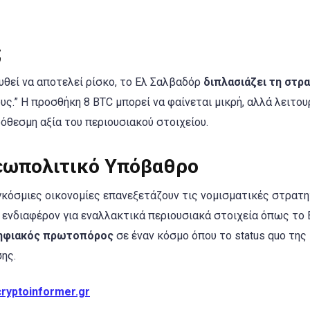
;
υθεί να αποτελεί ρίσκο, το Ελ Σαλβαδόρ
διπλασιάζει τη στρ
τους.” Η προσθήκη 8 BTC μπορεί να φαίνεται μικρή, αλλά λειτο
θεσμη αξία του περιουσιακού στοιχείου.
εωπολιτικό Υπόβαθρο
αγκόσμιες οικονομίες επανεξετάζουν τις νομισματικές στρατη
 ενδιαφέρον για εναλλακτικά περιουσιακά στοιχεία όπως το B
ηφιακός πρωτοπόρος
σε έναν κόσμο όπου το status quo της
ης.
cryptoinformer.gr