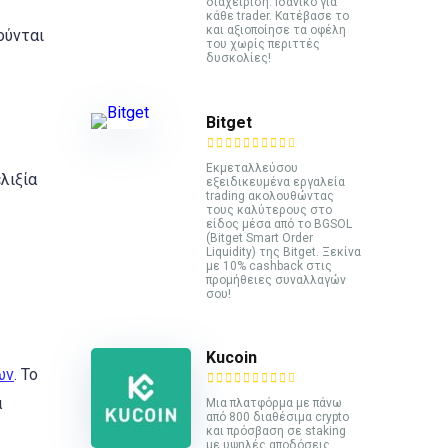
διαχείριση. Ιδανικό για
κάθε trader. Κατέβασε το
και αξιοποίησε τα οφέλη
ούνται
του χωρίς περιττές
δυσκολίες!
Bitget
Εκμεταλλεύσου
λιξία
εξειδικευμένα εργαλεία
trading ακολουθώντας
τους καλύτερους στο
είδος μέσα από το BGSOL
(Bitget Smart Order
Liquidity) της Bitget. Ξεκίνα
με 10% cashback στις
προμήθειες συναλλαγών
σου!
Kucoin
ων
. Το
α
Mια πλατφόρμα με πάνω
από 800 διαθέσιμα crypto
και πρόσβαση σε staking
με υψηλές αποδόσεις.