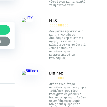
νέων έργων και τα χαμηλά
τέλη συναλλαγών.
HTX
Δοκιμάστε την ασφάλεια
και την ποικιλία σε
διαθέσιμα νομίσματα για
η
αγορά, με ένα από τα
παλαιότερα και πιο δυνατά
«brand name» σε
ανταλλακτήρια
κρυπτονομισμάτων
παγκοσμίως.
Bitfinex
Από τα παλαιότερα
ανταλλακτήρια στον χώρο,
το Bitfinex προσφέρει
προηγμένα εργαλεία για
traders με εμπειρία. Αν δεν
έχεις ήδη λογαριασμό,
ίσως ήρθε η ώρα να το