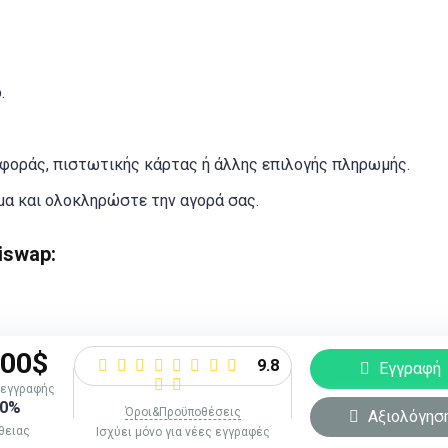
.
φοράς, πιστωτικής κάρτας ή άλλης επιλογής πληρωμής.
μα και ολοκληρώστε την αγορά σας.
iswap:
000$
9.8
Εγγραφή
 εγγραφής
30%
Όροι&Προϋποθέσεις
Αξιολόγησ
θειας
Ισχύει μόνο για νέες εγγραφές