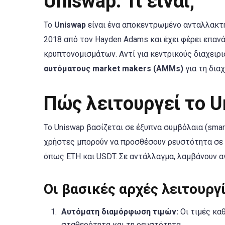
Uniswap: Τι είναι;
Το
Uniswap
είναι ένα αποκεντρωμένο ανταλλακτήρ
2018 από τον Hayden Adams και έχει φέρει επαν
κρυπτονομισμάτων. Αντί για κεντρικούς διαχειρισ
αυτόματους market makers (AMMs)
για τη δια
Πώς λειτουργεί το U
Το Uniswap βασίζεται σε έξυπνα συμβόλαια (smart
χρήστες μπορούν να προσθέσουν ρευστότητα σε “π
όπως ETH και USDT. Σε αντάλλαγμα, λαμβάνουν 
Οι βασικές αρχές λειτουργ
Αυτόματη διαμόρφωση τιμών:
Οι τιμές καθ
σταθερότητα και τη ρευστότητα.