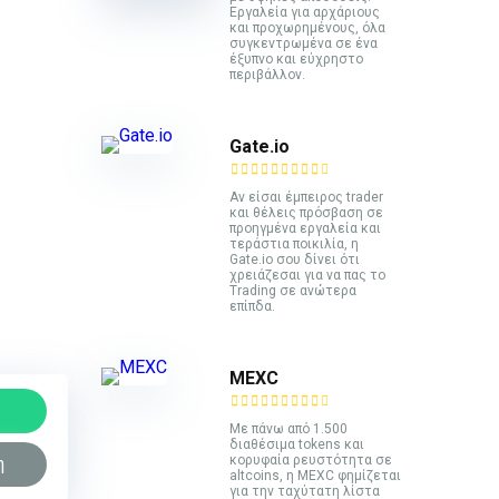
Εργαλεία για αρχάριους
και προχωρημένους, όλα
συγκεντρωμένα σε ένα
έξυπνο και εύχρηστο
περιβάλλον.
Gate.io
Αν είσαι έμπειρος trader
και θέλεις πρόσβαση σε
προηγμένα εργαλεία και
τεράστια ποικιλία, η
Gate.io σου δίνει ότι
χρειάζεσαι για να πας το
Trading σε ανώτερα
επίπδα.
MEXC
Με πάνω από 1.500
διαθέσιμα tokens και
κορυφαία ρευστότητα σε
η
altcoins, η MEXC φημίζεται
για την ταχύτατη λίστα