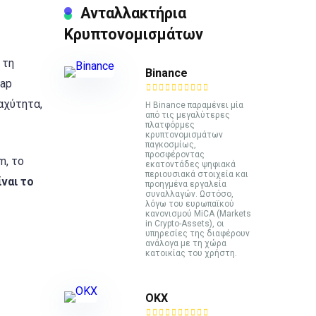
Ανταλλακτήρια
Κρυπτονομισμάτων
 τη
Binance
wap
αχύτητα,
Η Binance παραμένει μία
από τις μεγαλύτερες
πλατφόρμες
κρυπτονομισμάτων
παγκοσμίως,
προσφέροντας
m, το
εκατοντάδες ψηφιακά
περιουσιακά στοιχεία και
ίναι το
προηγμένα εργαλεία
συναλλαγών. Ωστόσο,
λόγω του ευρωπαϊκού
κανονισμού MiCA (Markets
in Crypto-Assets), οι
υπηρεσίες της διαφέρουν
ανάλογα με τη χώρα
κατοικίας του χρήστη.
ΟΚΧ