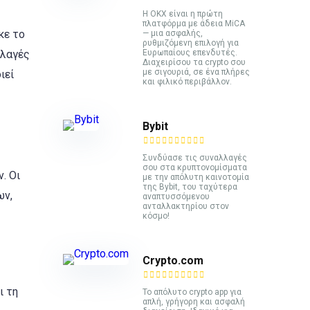
Η OKX είναι η πρώτη
πλατφόρμα με άδεια MiCA
κε το
— μια ασφαλής,
ρυθμιζόμενη επιλογή για
λλαγές
Ευρωπαίους επενδυτές.
Διαχειρίσου τα crypto σου
με σιγουριά, σε ένα πλήρες
ιεί
και φιλικό περιβάλλον.
Bybit
Συνδύασε τις συναλλαγές
σου στα κρυπτονομίσματα
. Οι
με την απόλυτη καινοτομία
της Bybit, του ταχύτερα
ων,
αναπτυσσόμενου
ανταλλακτηρίου στον
κόσμο!
Crypto.com
ι τη
Το απόλυτο crypto app για
απλή, γρήγορη και ασφαλή