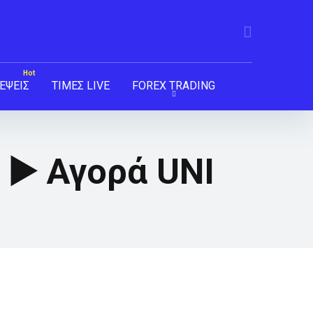
ΕΨΕΙΣ
ΤΙΜΕΣ LIVE
FOREX TRADING
 ▶️ Αγορά UNI