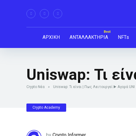
ΑΡΧΙΚΗ
ΑΝΤΑΛΛΑΚΤΗΡΙΑ
NFTs
Uniswap: Τι είν
Crypto Νέα
»
Uniswap: Τι είναι | Πως Λειτουργεί ▶️ Αγορά UNI
Crypto Academy
by
Crypto Informer