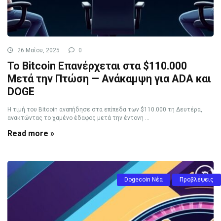
26 Μαΐου, 2025
0
Το Bitcoin Επανέρχεται στα $110.000
Μετά την Πτώση — Ανάκαμψη για ADA και
DOGE
Η τιμή του Bitcoin αναπήδησε στα επίπεδα των $110.000 τη Δευτέρα,
ανακτώντας το χαμένο έδαφος μετά την έντονη ...
Read more »
Dogecoin Νέα
Προβλέψεις