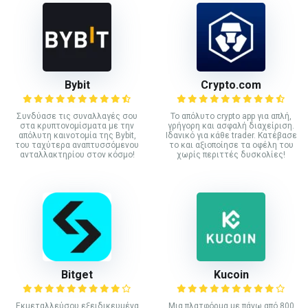
Bybit
Crypto.com
Συνδύασε τις συναλλαγές σου
Το απόλυτο crypto app για απλή,
στα κρυπτονομίσματα με την
γρήγορη και ασφαλή διαχείριση.
απόλυτη καινοτομία της Bybit,
Ιδανικό για κάθε trader. Κατέβασε
του ταχύτερα αναπτυσσόμενου
το και αξιοποίησε τα οφέλη του
ανταλλακτηρίου στον κόσμο!
χωρίς περιττές δυσκολίες!
Bitget
Kucoin
Εκμεταλλεύσου εξειδικευμένα
Mια πλατφόρμα με πάνω από 800