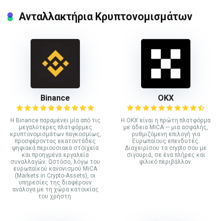
Ανταλλακτήρια Κρυπτονομισμάτων
Binance
ΟΚΧ
Η Binance παραμένει μία από τις
Η OKX είναι η πρώτη πλατφόρμα
μεγαλύτερες πλατφόρμες
με άδεια MiCA — μια ασφαλής,
κρυπτονομισμάτων παγκοσμίως,
ρυθμιζόμενη επιλογή για
προσφέροντας εκατοντάδες
Ευρωπαίους επενδυτές.
ψηφιακά περιουσιακά στοιχεία
Διαχειρίσου τα crypto σου με
και προηγμένα εργαλεία
σιγουριά, σε ένα πλήρες και
συναλλαγών. Ωστόσο, λόγω του
φιλικό περιβάλλον.
ευρωπαϊκού κανονισμού MiCA
(Markets in Crypto-Assets), οι
υπηρεσίες της διαφέρουν
ανάλογα με τη χώρα κατοικίας
του χρήστη.