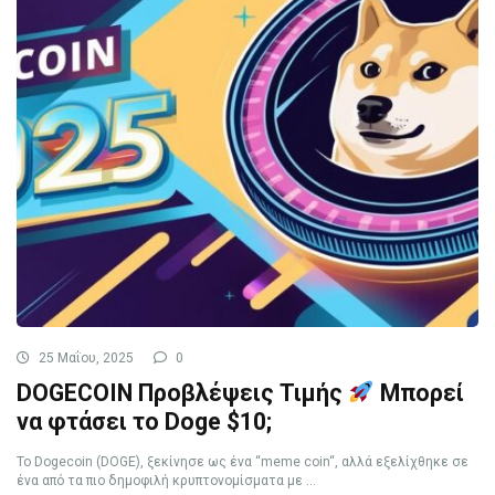
25 Μαΐου, 2025
0
DOGECOIN Προβλέψεις Τιμής
Μπορεί
να φτάσει το Doge $10;
Το Dogecoin (DOGE), ξεκίνησε ως ένα “meme coin“, αλλά εξελίχθηκε σε
ένα από τα πιο δημοφιλή κρυπτονομίσματα με ...