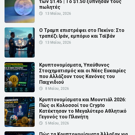
των $1.45 | Τo $1.50 ξύπνησαν τους
πωλητές
13 Μαΐου, 2026
Ο Τραμπ επιστρέφει στο Πεκίνο: Στο
τραπέζι Ιράν, εμπόριο και Ταϊβάν
13 Μαΐου, 2026
Κρυπτονομίσματα, Υπεύθυνος
Στοιχηματισμός και οι Νέες Ευκαιρίες
που Αλλάζουν τους Κανόνες του
Παιχνιδιού
8 Μαΐου, 2026
Κρυπτονομίσματα και Μουντιάλ 2026:
Πώς οι Κολοσσοί του Crypto
Κατέκτησαν το Μεγαλύτερο Αθλητικό
Γεγονός του Πλανήτη
5 Μαΐου, 2026
Πώς τα Κρυπτονομίσματα Άλλαξαν για