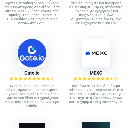
εργαλεία trading ακολουθώντας
διαθέσιμα crypto και πρόσβαση
τους καλύτερους στο είδος μέσα
σε staking με υψηλές αποδόσεις.
από το BGSOL (Bitget Smart Order
Εργαλεία για αρχάριους και
Liquidity) της Bitget. Ξεκίνα με
προχωρημένους, όλα
10% cashback στις προμήθειες
συγκεντρωμένα σε ένα έξυπνο
συναλλαγών σου!
και εύχρηστο περιβάλλον.
Gate.io
MEXC
Αν είσαι έμπειρος trader και
Με πάνω από 1.500 διαθέσιμα
θέλεις πρόσβαση σε προηγμένα
tokens και κορυφαία ρευστότητα
εργαλεία και τεράστια ποικιλία, η
σε altcoins, η MEXC φημίζεται για
Gate.io σου δίνει ότι χρειάζεσαι
την ταχύτατη λίστα νέων έργων
για να πας το Trading σε ανώτερα
και τα χαμηλά τέλη συναλλαγών.
επίπδα.