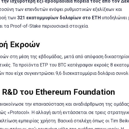
ν
την ισχυρότερη έξι-εβδομαδιαία πορεία τους από τον Δε
στοσύνη των επενδυτών ενόψει ρυθμιστικών εξελίξεων και
σροή των
321 εκατομμυρίων δολαρίων στο ETH
υποδηλώνει 
ι τα Proof-of-Stake περιουσιακά στοιχεία.
Ροή Εκροών
οών στη μέση της εβδομάδας, μετά από απόφαση δικαστηρίο
ικές. Τα προϊόντα ETP του BTC κατέγραψαν εκροές 8 εκατο
ών που είχε συγκεντρώσει 9,6 δισεκατομμύρια δολάρια συνολ
R&D του Ethereum Foundation
 ανακοίνωσε την επανασύσταση και αναδιάρθρωση της ομάδα
λώς «Protocol». Η αλλαγή αυτή εντάσσεται σε τρεις στρατηγι
βελτίωση εμπειρίας χρήστη. Βασικά στελέχη όπως οι Tim Beik