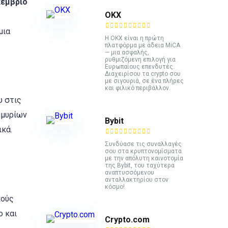
κέμβριο
ΟΚΧ
μια
Η OKX είναι η πρώτη
πλατφόρμα με άδεια MiCA
— μια ασφαλής,
ρυθμιζόμενη επιλογή για
Ευρωπαίους επενδυτές.
Διαχειρίσου τα crypto σου
με σιγουριά, σε ένα πλήρες
και φιλικό περιβάλλον.
υ στις
μμυρίων
Bybit
ικά.
Συνδύασε τις συναλλαγές
σου στα κρυπτονομίσματα
με την απόλυτη καινοτομία
της Bybit, του ταχύτερα
αναπτυσσόμενου
ανταλλακτηρίου στον
ς
κόσμο!
κούς
o και
Crypto.com