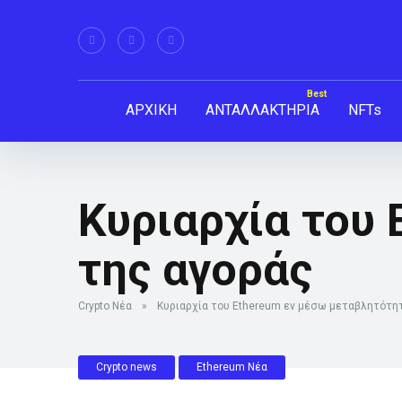
ΑΡΧΙΚΗ
ΑΝΤΑΛΛΑΚΤΗΡΙΑ
NFTs
Κυριαρχία του
της αγοράς
Crypto Νέα
»
Κυριαρχία του Ethereum εν μέσω μεταβλητότη
Crypto news
Ethereum Νέα