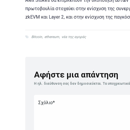
Alex Stokes θα επιβλέπουν την υλοποίηση αυτών
πρωτοβουλία στοχεύει στην ενίσχυση της συνερ
zkEVM και Layer 2, και στην ενίσχυση της παγκό
Bitcoin
,
ethereum
,
νέα της αγοράς
Αφήστε μια απάντηση
Η ηλ. διεύθυνση σας δεν δημοσιεύεται.
Τα υποχρεωτικά