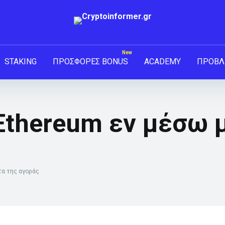
STAKING
ΠΡΟΣΦΟΡΕΣ BONUS
ACADEMY
ΠΡΟΒΛ
 Ethereum εν μέσω
τα της αγοράς