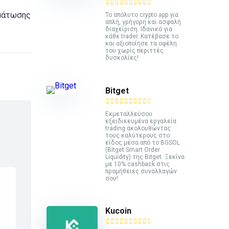
ωμάτωσης
Το απόλυτο crypto app για
απλή, γρήγορη και ασφαλή
διαχείριση. Ιδανικό για
κάθε trader. Κατέβασε το
και αξιοποίησε τα οφέλη
του χωρίς περιττές
δυσκολίες!
Bitget
Εκμεταλλεύσου
εξειδικευμένα εργαλεία
trading ακολουθώντας
τους καλύτερους στο
είδος μέσα από το BGSOL
(Bitget Smart Order
Liquidity) της Bitget. Ξεκίνα
με 10% cashback στις
προμήθειες συναλλαγών
σου!
Kucoin