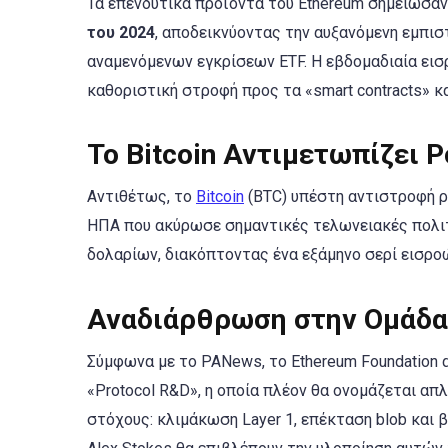
Τα επενδυτικά προϊόντα του Ethereum σημείωσα
του 2024
, αποδεικνύοντας την αυξανόμενη εμπι
αναμενόμενων εγκρίσεων ETF. Η εβδομαδιαία ει
καθοριστική στροφή προς τα «smart contracts» κα
Το Bitcoin Αντιμετωπίζει 
Αντιθέτως, το
Bitcoin
(BTC) υπέστη αντιστροφή ρ
ΗΠΑ που ακύρωσε σημαντικές τελωνειακές πολιτ
δολαρίων, διακόπτοντας ένα εξάμηνο σερί εισρο
Αναδιάρθρωση στην Ομάδα 
Σύμφωνα με το PANews, το Ethereum Foundation
«Protocol R&D», η οποία πλέον θα ονομάζεται απ
στόχους: κλιμάκωση Layer 1, επέκταση blob και 