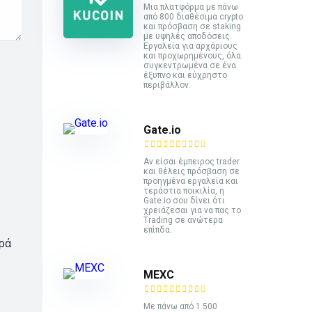
Mια πλατφόρμα με πάνω
από 800 διαθέσιμα crypto
και πρόσβαση σε staking
με υψηλές αποδόσεις.
Εργαλεία για αρχάριους
και προχωρημένους, όλα
συγκεντρωμένα σε ένα
έξυπνο και εύχρηστο
περιβάλλον.
Gate.io
Αν είσαι έμπειρος trader
και θέλεις πρόσβαση σε
προηγμένα εργαλεία και
τεράστια ποικιλία, η
Gate.io σου δίνει ότι
χρειάζεσαι για να πας το
Trading σε ανώτερα
επίπδα.
ορά
MEXC
Με πάνω από 1.500