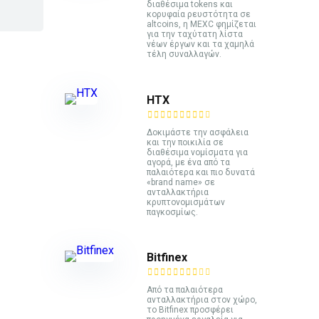
διαθέσιμα tokens και
κορυφαία ρευστότητα σε
altcoins, η MEXC φημίζεται
για την ταχύτατη λίστα
νέων έργων και τα χαμηλά
τέλη συναλλαγών.
HTX
Δοκιμάστε την ασφάλεια
και την ποικιλία σε
διαθέσιμα νομίσματα για
αγορά, με ένα από τα
παλαιότερα και πιο δυνατά
«brand name» σε
ανταλλακτήρια
κρυπτονομισμάτων
παγκοσμίως.
Bitfinex
Από τα παλαιότερα
ανταλλακτήρια στον χώρο,
το Bitfinex προσφέρει