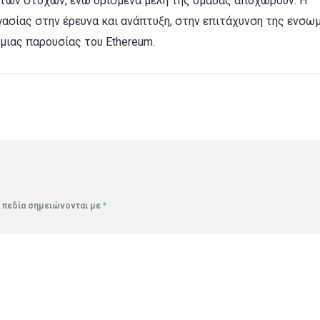
 των στόχων, ενώ ορισμένα μέλη της ομάδας αποχωρούν. Η
γασίας στην έρευνα και ανάπτυξη, στην επιτάχυνση της ενσ
σμιας παρουσίας του Ethereum.
 πεδία σημειώνονται με
*