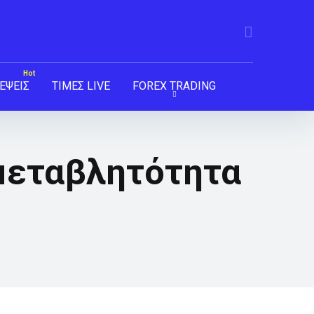
ΕΨΕΙΣ
ΤΙΜΕΣ LIVE
FOREX TRADING
 μεταβλητότητα