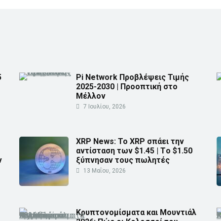
5
Pi Network Προβλέψεις Τιμής
2025-2030 | Προοπτική στο
Μέλλον
7 Ιουλίου, 2026
XRP News: Το XRP σπάει την
αντίσταση των $1.45 | Τo $1.50
ν
ξύπνησαν τους πωλητές
13 Μαΐου, 2026
Κρυπτονομίσματα και Μουντιάλ