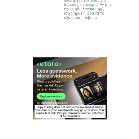
προηγμένα εργαλεία για
traders με εμπειρία. Αν δεν
έχεις ήδη λογαριασμό,
ίσως ήρθε η ώρα να το
εξετάσεις σοβαρά.