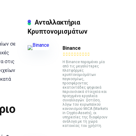
Ανταλλακτήρια
Κρυπτονομισμάτων
αίων σε
Binance
ικές
α στις
Η Binance παραμένει μία
από τις μεγαλύτερες
οιχείων
πλατφόρμες
κρυπτονομισμάτων
 κατά
παγκοσμίως,
προσφέροντας
εκατοντάδες ψηφιακά
περιουσιακά στοιχεία και
προηγμένα εργαλεία
συναλλαγών. Ωστόσο,
λόγω του ευρωπαϊκού
ριο
κανονισμού MiCA (Markets
in Crypto-Assets), οι
υπηρεσίες της διαφέρουν
ανάλογα με τη χώρα
κατοικίας του χρήστη.